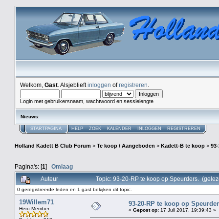
Welkom,
Gast
. Alsjeblieft
inloggen
of
registreren
.
Login met gebruikersnaam, wachtwoord en sessielengte
Nieuws
:
STARTPAGINA
HELP
ZOEK
KALENDER
INLOGGEN
REGISTREREN
Holland Kadett B Club Forum
>
Te koop / Aangeboden
>
Kadett-B te koop
>
93-
Pagina's: [
1
]
Omlaag
Auteur
Topic: 93-20-RP te koop op Speurders. (gele
0 geregistreerde leden en 1 gast bekijken dit topic.
19Willem71
93-20-RP te koop op Speurder
Hero Member
«
Gepost op:
17 Juli 2017, 19:39:43 »