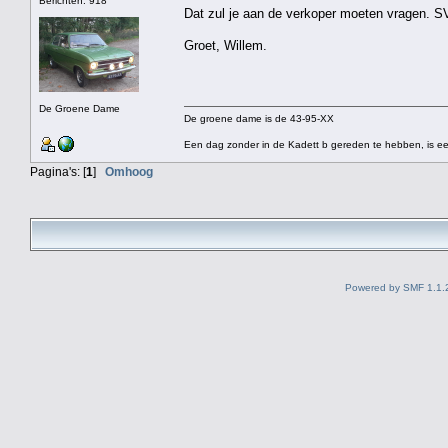
Berichten: 918
Dat zul je aan de verkoper moeten vragen. 
Groet, Willem.
De Groene Dame
De groene dame is de 43-95-XX
Een dag zonder in de Kadett b gereden te hebben, is ee
Pagina's: [
1
]
Omhoog
Powered by SMF 1.1.