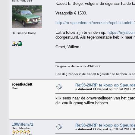
Berichten: 918
Kadett b. Beige, volgens de eigenaar harde ka
Vraagprijs € 1500.
http://m.speurders.nl/overzicht/opel-b-kadet
Extra foto's zijn te vinden op:
https://myalbu
De Groene Dame
doorgestuurd. Als tegenprestatie heb ik haar 
Groet, Willem.
De groene dame is de 43-95-XX
Een dag zonder in de Kadett b gereden te hebben, is ee
roestkadett
Re:93-20-RP te koop op Speurde
Gast
«
Antwoord #1 Gepost op:
17 Juli 2017, 
kijk eens naar de omwentelingen van het car
die zou ik graag willen hebben.
19Willem71
Re:93-20-RP te koop op Speurde
Hero Member
«
Antwoord #2 Gepost op:
18 Juli 2017, 