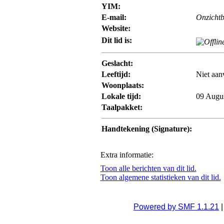
YIM:
E-mail:
Onzicht
Website:
Dit lid is:
Geslacht:
Leeftijd:
Niet aan
Woonplaats:
Lokale tijd:
09 Augus
Taalpakket:
Handtekening (Signature):
Extra informatie:
Toon alle berichten van dit lid.
Toon algemene statistieken van dit lid.
Powered by SMF 1.1.21