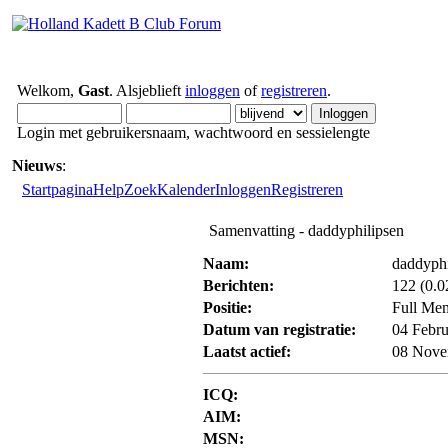
Welkom,
Gast
. Alsjeblieft
inloggen
of
registreren
.
Login met gebruikersnaam, wachtwoord en sessielengte
Nieuws
:
Startpagina
Help
Zoek
Kalender
Inloggen
Registreren
Samenvatting - daddyphilipsen
Naam:
daddyphi
Berichten:
122 (0.0
Positie:
Full Me
Datum van registratie:
04 Febru
Laatst actief:
08 Nove
ICQ:
AIM:
MSN: