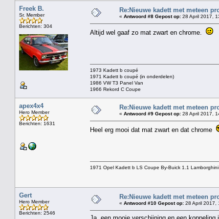
Freek B.
Re:Nieuwe kadett met meteen pro
Sr. Member
«
Antwoord #8 Gepost op:
28 April 2017, 1
Berichten: 304
Altijd wel gaaf zo mat zwart en chrome.
1973 Kadett b coupé
1971 Kadett b coupé (in onderdelen)
1986 VW T3 Panel Van
1966 Rekord C Coupe
apex4x4
Re:Nieuwe kadett met meteen pro
Hero Member
«
Antwoord #9 Gepost op:
28 April 2017, 1
Berichten: 1631
Heel erg mooi dat mat zwart en dat chrome
1971 Opel Kadett b LS Coupe By-Buick 1.1 Lamborghini
Gert
Re:Nieuwe kadett met meteen pro
Hero Member
«
Antwoord #10 Gepost op:
28 April 2017,
Berichten: 2546
Ja, een mooie verschijning en een koppeling i