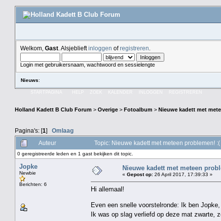
Welkom,
Gast
. Alsjeblieft
inloggen
of
registreren
.
Login met gebruikersnaam, wachtwoord en sessielengte
Nieuws
:
STARTPAGINA
HELP
ZOEK
KALENDER
INLOGGEN
REGISTREREN
Holland Kadett B Club Forum
>
Overige
>
Fotoalbum
>
Nieuwe kadett met mete
Pagina's: [
1
]
Omlaag
Auteur
Topic: Nieuwe kadett met meteen problemen! :
0 geregistreerde leden en 1 gast bekijken dit topic.
Jopke
Nieuwe kadett met meteen probl
Newbie
«
Gepost op:
26 April 2017, 17:39:33 »
Berichten: 6
Hi allemaal!
Even een snelle voorstelronde: Ik ben Jopke, 
Ik was op slag verliefd op deze mat zwarte, z