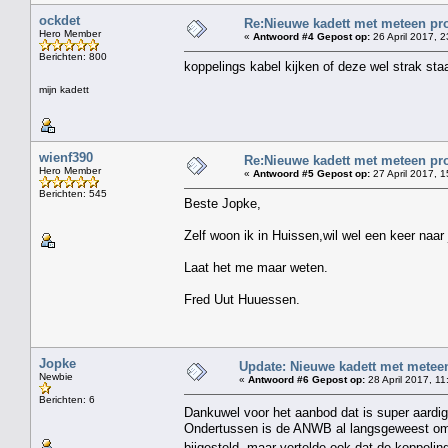
ockdet
Re:Nieuwe kadett met meteen pro
Hero Member
«
Antwoord #4 Gepost op:
26 April 2017, 2
Berichten: 800
koppelings kabel kijken of deze wel strak staa
mijn kadett
wienf390
Re:Nieuwe kadett met meteen pro
Hero Member
«
Antwoord #5 Gepost op:
27 April 2017, 1
Berichten: 545
Beste Jopke,
Zelf woon ik in Huissen,wil wel een keer naar 
Laat het me maar weten.
Fred Uut Huuessen.
Jopke
Update: Nieuwe kadett met meteen
Newbie
«
Antwoord #6 Gepost op:
28 April 2017, 11
Berichten: 6
Dankuwel voor het aanbod dat is super aardi
Ondertussen is de ANWB al langsgeweest omdat
bijgesteld, maar vertelde ook dat de koppeli