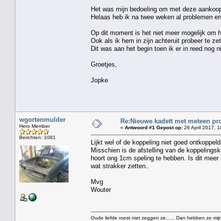
Het was mijn bedoeling om met deze aankoop l
Helaas heb ik na twee weken al problemen en 
Op dit moment is het niet meer mogelijk om he
Ook als ik hem in zijn achteruit probeer te zet
Dit was aan het begin toen ik er in reed nog 
Groetjes,
Jopke
wgortenmulder
Re:Nieuwe kadett met meteen pro
Hero Member
«
Antwoord #1 Gepost op:
26 April 2017, 1
Berichten: 1081
Lijkt wel of de koppeling niet goed ontkoppeld
Misschien is de afstelling van de koppelingsk
hoort ong 1cm speling te hebben. Is dit meer 
wat strakker zetten..
Mvg
Wouter
Oude liefde roest niet zeggen ze...... Dan hebben ze mijn