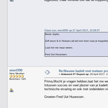
Citaat van: wienf390 op 27 April 2017, 15:28:07
Beste Jopke,
Zelf woon ik in Huissen,wil wel een keer naar je koppelin
Laat het me maar weten.
Fred Uut Huuessen.
wienf390
Re:Nieuwe kadett met meteen pro
Hero Member
«
Antwoord #7 Gepost op:
28 April 2017, 1
Berichten: 545
Prima,Mocht je vragen hebben,laat het me we
Intussen succes en veel plezier van je kadet
technische ervaring en ook met onderdelen ni
Groeten Fred Uut Huuessen .