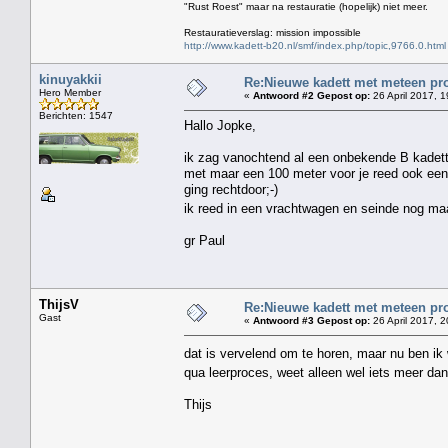
"Rust Roest" maar na restauratie (hopelijk) niet meer.
Restauratieverslag: mission impossible
http://www.kadett-b20.nl/smf/index.php/topic,9766.0.html
kinuyakkii
Re:Nieuwe kadett met meteen pro
Hero Member
«
Antwoord #2 Gepost op:
26 April 2017, 1
Berichten: 1547
Hallo Jopke,
ik zag vanochtend al een onbekende B kadett 
met maar een 100 meter voor je reed ook een B
ging rechtdoor;-)
ik reed in een vrachtwagen en seinde nog maa
gr Paul
ThijsV
Re:Nieuwe kadett met meteen pro
Gast
«
Antwoord #3 Gepost op:
26 April 2017, 2
dat is vervelend om te horen, maar nu ben ik 
qua leerproces, weet alleen wel iets meer da
Thijs