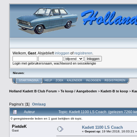
Welkom,
Gast
. Alsjeblieft
inloggen
of
registreren
.
Login met gebruikersnaam, wachtwoord en sessielengte
Nieuws
:
STARTPAGINA
HELP
ZOEK
KALENDER
INLOGGEN
REGISTREREN
Holland Kadett B Club Forum
>
Te koop / Aangeboden
>
Kadett-B te koop
>
Ka
Pagina's: [
1
]
Omlaag
Auteur
Topic: Kadett 1100 LS Coach (gelezen 7260 ke
0 geregistreerde leden en 1 gast bekijken dit topic.
PietdeK
Kadett 1100 LS Coach
Gast
«
Gepost op:
19 Mei 2018, 16:03:21 »