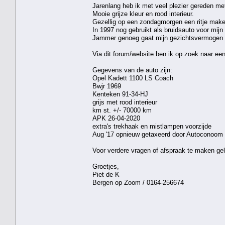
Jarenlang heb ik met veel plezier gereden me
Mooie grijze kleur en rood interieur.
Gezellig op een zondagmorgen een ritje make
In 1997 nog gebruikt als bruidsauto voor mijn
Jammer genoeg gaat mijn gezichtsvermogen ac
Via dit forum/website ben ik op zoek naar een 
Gegevens van de auto zijn:
Opel Kadett 1100 LS Coach
Bwjr 1969
Kenteken 91-34-HJ
grijs met rood interieur
km st. +/- 70000 km
APK 26-04-2020
extra's trekhaak en mistlampen voorzijde
Aug '17 opnieuw getaxeerd door Autoconoom 
Voor verdere vragen of afspraak te maken geli
Groetjes,
Piet de K
Bergen op Zoom / 0164-256674