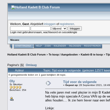
Welkom,
Gast
. Alsjeblieft
inloggen
of
registreren
.
Login met gebruikersnaam, wachtwoord en sessielengte
Nieuws
:
STARTPAGINA
HELP
ZOEK
KALENDER
INLOGGEN
REGISTREREN
Holland Kadett B Club Forum
>
Te koop / Aangeboden
>
Kadett-B te koop
>
Tij
Pagina's: [
1
]
Omlaag
Auteur
Topic: Tijd voor de volgende (gelezen 12577 keer
0 geregistreerde leden en 1 gast bekijken dit topic.
Oly
Tijd voor de volgende
Sr. Member
«
Gepost op:
28 September 2021, 19:49
Berichten: 354
Na vele jaren met veel plezier in mijn B Kade
heb bijna mijn speciale A Corsa VAN op de w
alles houden.... Ik zie hem liever naar een li
Linkje: