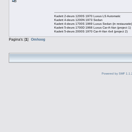
Kadett 2-deurs 1200S 1970 Luxus LS Automatic
Kadett 4-deurs 1200N 1973 Sedan
Kadett 4-deurs 1700S 1969 Luxus Sedan (in restauratie)
Kadett 5-deurs 1700D 1968 Luxus Car-A-Van (project 1)
Kadett 5-deurs 2000S 1970 Car-A-Van 4x4 (project 2)
Pagina's: [
1
]
Omhoog
Powered by SMF 1.1.