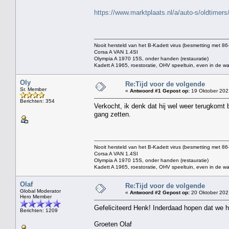
https://www.marktplaats.nl/a/auto-s/oldtime
Nooit hersteld van het B-Kadett virus (besmetting met 8
Corsa A VAN 1.4SI
Olympia A 1970 15S, onder handen (restauratie)
Kadett A 1965, roestoratie, OHV speeltuin, even in de wa
Oly
Re:Tijd voor de volgende
Sr. Member
«
Antwoord #1 Gepost op:
19 Oktober 202
Berichten: 354
Verkocht, ik denk dat hij wel weer terugko
gang zetten.
Nooit hersteld van het B-Kadett virus (besmetting met 8
Corsa A VAN 1.4SI
Olympia A 1970 15S, onder handen (restauratie)
Kadett A 1965, roestoratie, OHV speeltuin, even in de wa
Olaf
Re:Tijd voor de volgende
Global Moderator
«
Antwoord #2 Gepost op:
20 Oktober 202
Hero Member
Gefeliciteerd Henk! Inderdaad hopen dat we h
Berichten: 1209
Groeten Olaf