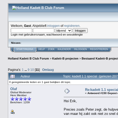
Welkom,
Gast
. Alsjeblieft
inloggen
of
registreren
.
Login met gebruikersnaam, wachtwoord en sessielengte
Nieuws
:
STARTPAGINA
HELP
ZOEK
KALENDER
INLOGGEN
REGISTREREN
Holland Kadett B Club Forum
>
Kadett-B projecten
>
Bestaand Kadett-B projec
Pagina's:
1
...
9
10
[
11
]
Omlaag
Auteur
Topic: kadett 1.1 special (gelezen 20
0 geregistreerde leden en 1 gast bekijken dit topic.
Olaf
Re:kadett 1.1 specia
Global Moderator
«
Antwoord #150 Gepost 
Hero Member
Hoi Erik,
Berichten: 1209
Precies zoals Peter zegt, de hulpver
van maar hij zakt ook niet zo snel 