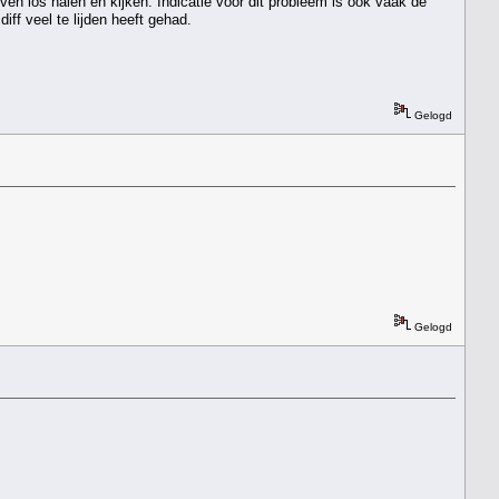
even los halen en kijken. Indicatie voor dit probleem is ook vaak de
diff veel te lijden heeft gehad.
Gelogd
Gelogd