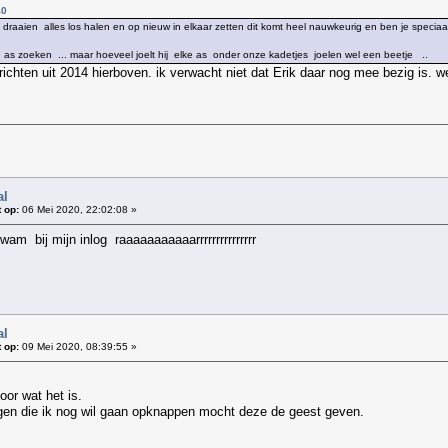
40
pen draaien alles los halen en op nieuw in elkaar zetten dit komt heel nauwkeurig en ben je speci
re as zoeken ... maar hoeveel joelt hij elke as onder onze kadetjes joelen wel een beetje ..
ichten uit 2014 hierboven. ik verwacht niet dat Erik daar nog mee bezig is. we
al
 op:
06 Mei 2020, 22:02:08 »
wam bij mijn inlog raaaaaaaaaaarrrrrrrrrrrrrrr
al
 op:
09 Mei 2020, 08:39:55 »
or wat het is.
ggen die ik nog wil gaan opknappen mocht deze de geest geven.