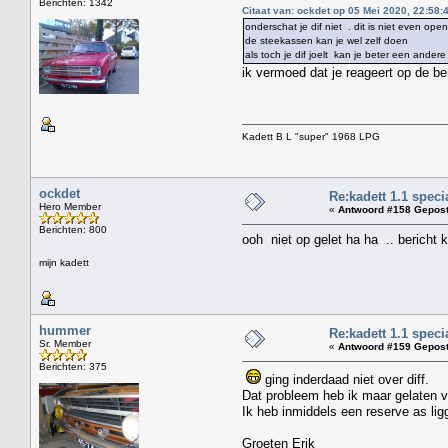
Berichten: 1342
Citaat van: ockdet op 05 Mei 2020, 22:58:
onderschat je dif niet . dit is niet even o
de steekassen kan je wel zelf doen
als toch je dif joelt kan je beter een ande
ik vermoed dat je reageert op de ber
Kadett B L "super" 1968 LPG
ockdet
Re:kadett 1.1 speci
Hero Member
«
Antwoord #158 Gepost
Berichten: 800
ooh niet op gelet ha ha .. bericht k
mijn kadett
hummer
Re:kadett 1.1 speci
Sr. Member
«
Antwoord #159 Gepost
Berichten: 375
ging inderdaad niet over diff.
Dat probleem heb ik maar gelaten vo
Ik heb inmiddels een reserve as li
Groeten Erik