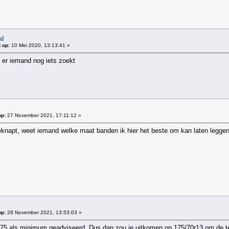
al
 op:
10 Mei 2020, 13:13:41 »
 er iemand nog iets zoekt
op:
27 November 2021, 17:11:12 »
knapt, weet iemand welke maat banden ik hier het beste om kan laten legge
op:
28 November 2021, 13:53:03 »
5 als minimum geadviseerd. Dus dan zou je uitkomen op 175/70r13 om de tell