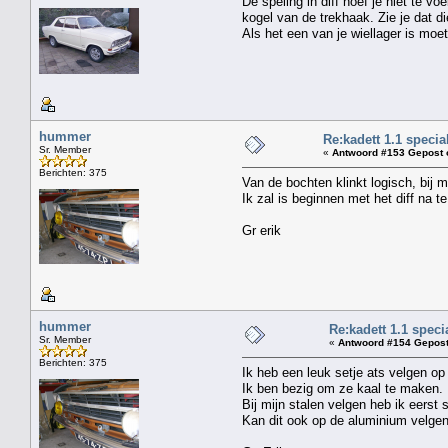
De speling in diff hoef je niet te v
kogel van de trekhaak. Zie je dat die
Als het een van je wiellager is moet
hummer
Re:kadett 1.1 specia
Sr. Member
«
Antwoord #153 Gepost 
Berichten: 375
Van de bochten klinkt logisch, bij m
Ik zal is beginnen met het diff na te
Gr erik
hummer
Re:kadett 1.1 speci
Sr. Member
«
Antwoord #154 Gepost
Berichten: 375
Ik heb een leuk setje ats velgen op 
Ik ben bezig om ze kaal te maken.
Bij mijn stalen velgen heb ik eerst 
Kan dit ook op de aluminium velge