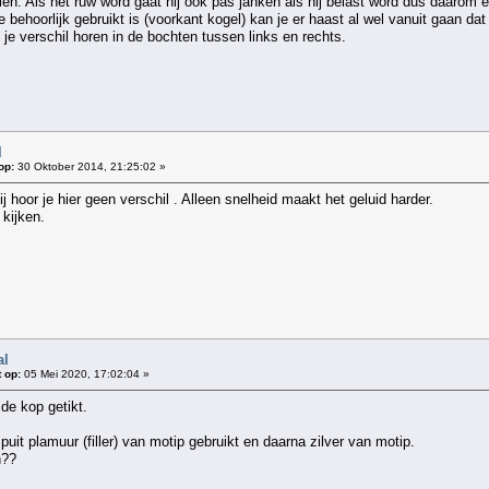
oelen. Als het ruw word gaat hij ook pas janken als hij belast word dus daarom 
 behoorlijk gebruikt is (voorkant kogel) kan je er haast al wel vanuit gaan dat 
 je verschil horen in de bochten tussen links en rechts.
l
op:
30 Oktober 2014, 21:25:02 »
ij hoor je hier geen verschil . Alleen snelheid maakt het geluid harder.
 kijken.
al
 op:
05 Mei 2020, 17:02:04 »
de kop getikt.
spuit plamuur (filler) van motip gebruikt en daarna zilver van motip.
n??