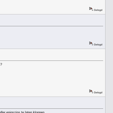
Gelogd
Gelogd
n?
Gelogd
er enigszins te laten kloppen.