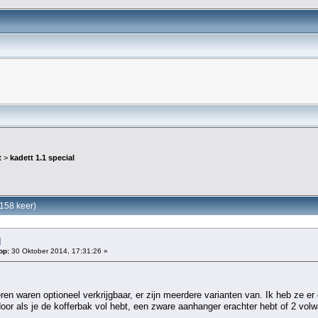
t
>
kadett 1.1 special
7158 keer)
l
op:
30 Oktober 2014, 17:31:26 »
en waren optioneel verkrijgbaar, er zijn meerdere varianten van. Ik heb ze er 
door als je de kofferbak vol hebt, een zware aanhanger erachter hebt of 2 volw