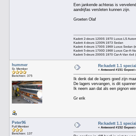
Een jankende achteras is vervelend
aandrijfas versleten kunnen zijn.
Groeten Olaf
Kadett 2-deurs 1200S 1970 Luxus LS Autom
Kadett 4-deurs 1200N 1973 Sedan
Kadett 4-deurs 1700S 1969 Luxus Sedan (in 
Kadett 5-deurs 1700D 1968 Luxus Car-A-Van
Kadett 5-deurs 2000S 1970 Car-A-Van 4x4 (p
hummer
Re:kadett 1.1 specia
Sr. Member
«
Antwoord #151 Gepost 
Berichten: 375
Ik denk dat de lagers goed zijn maar
De lagers vervangen, is dit spanne
Ik neem aan dat als een pignon wie
Gr erik
Peter96
Re:kadett 1.1 specia
Full Member
«
Antwoord #152 Gepost 
Berichten: 137