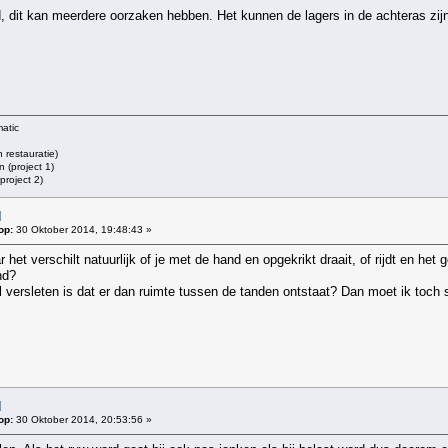
, dit kan meerdere oorzaken hebben. Het kunnen de lagers in de achteras zij
atic
restauratie)
 (project 1)
roject 2)
l
op:
30 Oktober 2014, 19:48:43 »
 het verschilt natuurlijk of je met de hand en opgekrikt draait, of rijdt en het 
nd?
l versleten is dat er dan ruimte tussen de tanden ontstaat? Dan moet ik toch
l
op:
30 Oktober 2014, 20:53:56 »