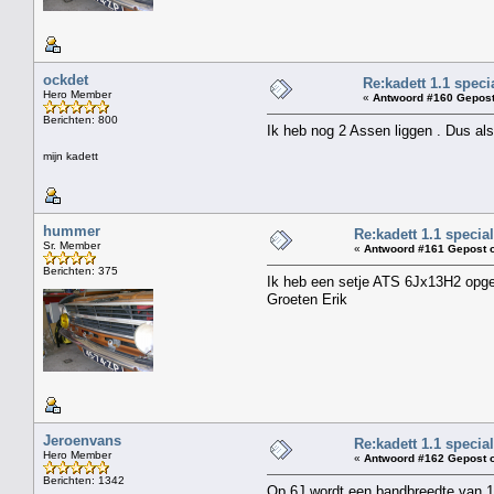
ockdet
Re:kadett 1.1 speci
Hero Member
«
Antwoord #160 Gepost
Berichten: 800
Ik heb nog 2 Assen liggen . Dus als
mijn kadett
hummer
Re:kadett 1.1 special
Sr. Member
«
Antwoord #161 Gepost 
Berichten: 375
Ik heb een setje ATS 6Jx13H2 opge
Groeten Erik
Jeroenvans
Re:kadett 1.1 special
Hero Member
«
Antwoord #162 Gepost 
Berichten: 1342
Op 6J wordt een bandbreedte van 17