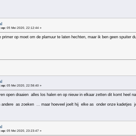
al
 op:
05 Mei 2020, 22:12:44 »
e primer op moet om de plamuur te laten hechten, maar ik ben geen spuiter du
al
 op:
05 Mei 2020, 22:58:40 »
t even open draaien alles los halen en op nieuw in elkaar zetten dit komt heel
een andere as zoeken ... maar hoeveel joelt hij elke as onder onze kadetjes 
al
 op:
05 Mei 2020, 23:23:47 »