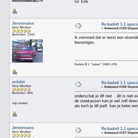
Gr. Erik
Jeroenvans
Re:kadett 1.1 speci
Hero Member
«
Antwoord #155 Gepost
Berichten: 1342
ik vermoed dat er eerst een etsend
bevestigen.
Kadett B L "super" 1968 LPG
ockdet
Re:kadett 1.1 speci
Hero Member
«
Antwoord #156 Gepost
Berichten: 800
onderschat je dif niet . dit is nie
de steekassen kan je wel zelf doen
mijn kadett
als toch je dif joelt kan je beter 
Jeroenvans
Re:kadett 1.1 speci
Hero Member
«
Antwoord #157 Gepost