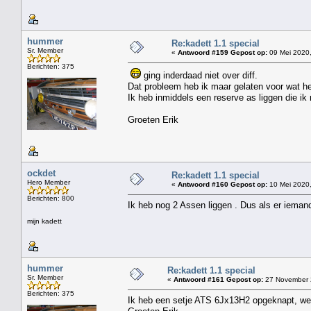
hummer
Re:kadett 1.1 special
Sr. Member
«
Antwoord #159 Gepost op:
09 Mei 2020,
Berichten: 375
ging inderdaad niet over diff.
Dat probleem heb ik maar gelaten voor wat he
Ik heb inmiddels een reserve as liggen die i
Groeten Erik
ockdet
Re:kadett 1.1 special
Hero Member
«
Antwoord #160 Gepost op:
10 Mei 2020,
Berichten: 800
Ik heb nog 2 Assen liggen . Dus als er ieman
mijn kadett
hummer
Re:kadett 1.1 special
Sr. Member
«
Antwoord #161 Gepost op:
27 November 2
Berichten: 375
Ik heb een setje ATS 6Jx13H2 opgeknapt, wee