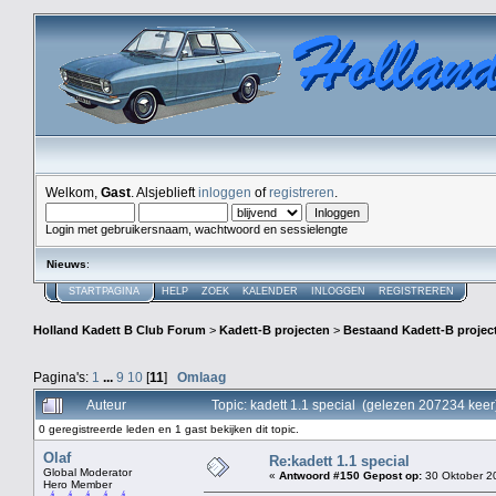
Welkom,
Gast
. Alsjeblieft
inloggen
of
registreren
.
Login met gebruikersnaam, wachtwoord en sessielengte
Nieuws
:
STARTPAGINA
HELP
ZOEK
KALENDER
INLOGGEN
REGISTREREN
Holland Kadett B Club Forum
>
Kadett-B projecten
>
Bestaand Kadett-B projec
Pagina's:
1
...
9
10
[
11
]
Omlaag
Auteur
Topic: kadett 1.1 special (gelezen 207234 keer
0 geregistreerde leden en 1 gast bekijken dit topic.
Olaf
Re:kadett 1.1 special
Global Moderator
«
Antwoord #150 Gepost op:
30 Oktober 20
Hero Member