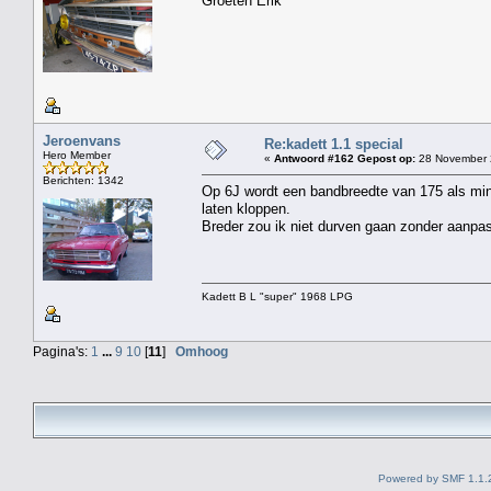
Groeten Erik
Jeroenvans
Re:kadett 1.1 special
Hero Member
«
Antwoord #162 Gepost op:
28 November 
Berichten: 1342
Op 6J wordt een bandbreedte van 175 als min
laten kloppen.
Breder zou ik niet durven gaan zonder aanpas
Kadett B L "super" 1968 LPG
Pagina's:
1
...
9
10
[
11
]
Omhoog
Powered by SMF 1.1.