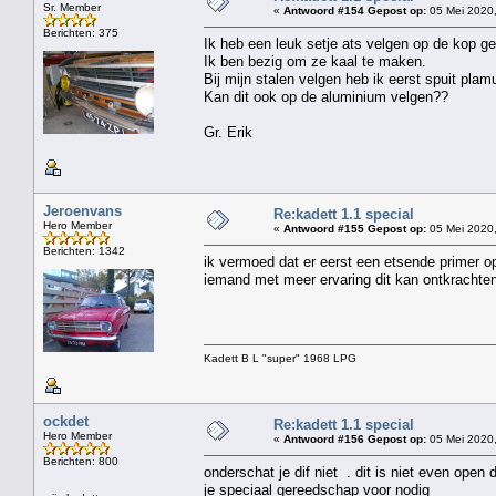
Sr. Member
«
Antwoord #154 Gepost op:
05 Mei 2020,
Berichten: 375
Ik heb een leuk setje ats velgen op de kop get
Ik ben bezig om ze kaal te maken.
Bij mijn stalen velgen heb ik eerst spuit plamu
Kan dit ook op de aluminium velgen??
Gr. Erik
Jeroenvans
Re:kadett 1.1 special
Hero Member
«
Antwoord #155 Gepost op:
05 Mei 2020,
Berichten: 1342
ik vermoed dat er eerst een etsende primer o
iemand met meer ervaring dit kan ontkrachten
Kadett B L "super" 1968 LPG
ockdet
Re:kadett 1.1 special
Hero Member
«
Antwoord #156 Gepost op:
05 Mei 2020,
Berichten: 800
onderschat je dif niet . dit is niet even open
je speciaal gereedschap voor nodig