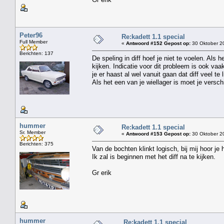
Peter96
Re:kadett 1.1 special
Full Member
«
Antwoord #152 Gepost op:
30 Oktober 20
Berichten: 137
De speling in diff hoef je niet te voelen. Als
kijken. Indicatie voor dit probleem is ook vaa
je er haast al wel vanuit gaan dat diff veel te 
Als het een van je wiellager is moet je versch
hummer
Re:kadett 1.1 special
Sr. Member
«
Antwoord #153 Gepost op:
30 Oktober 20
Berichten: 375
Van de bochten klinkt logisch, bij mij hoor je 
Ik zal is beginnen met het diff na te kijken.
Gr erik
hummer
Re:kadett 1.1 special