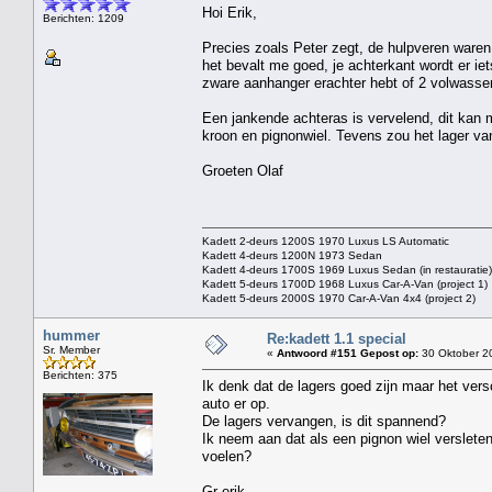
Hoi Erik,
Berichten: 1209
Precies zoals Peter zegt, de hulpveren waren o
het bevalt me goed, je achterkant wordt er iet
zware aanhanger erachter hebt of 2 volwassen
Een jankende achteras is vervelend, dit kan 
kroon en pignonwiel. Tevens zou het lager van
Groeten Olaf
Kadett 2-deurs 1200S 1970 Luxus LS Automatic
Kadett 4-deurs 1200N 1973 Sedan
Kadett 4-deurs 1700S 1969 Luxus Sedan (in restauratie)
Kadett 5-deurs 1700D 1968 Luxus Car-A-Van (project 1)
Kadett 5-deurs 2000S 1970 Car-A-Van 4x4 (project 2)
hummer
Re:kadett 1.1 special
Sr. Member
«
Antwoord #151 Gepost op:
30 Oktober 20
Berichten: 375
Ik denk dat de lagers goed zijn maar het versch
auto er op.
De lagers vervangen, is dit spannend?
Ik neem aan dat als een pignon wiel verslete
voelen?
Gr erik