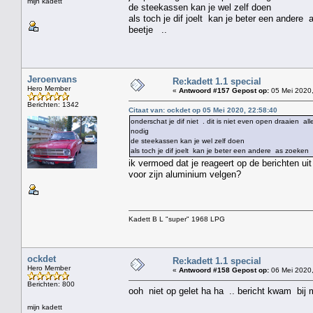
mijn kadett
de steekassen kan je wel zelf doen
als toch je dif joelt kan je beter een andere
beetje ..
Jeroenvans
Re:kadett 1.1 special
Hero Member
«
Antwoord #157 Gepost op:
05 Mei 2020,
Berichten: 1342
Citaat van: ockdet op 05 Mei 2020, 22:58:40
onderschat je dif niet . dit is niet even open draaien a
nodig
de steekassen kan je wel zelf doen
als toch je dif joelt kan je beter een andere as zoeken
ik vermoed dat je reageert op de berichten uit
voor zijn aluminium velgen?
Kadett B L "super" 1968 LPG
ockdet
Re:kadett 1.1 special
Hero Member
«
Antwoord #158 Gepost op:
06 Mei 2020,
Berichten: 800
ooh niet op gelet ha ha .. bericht kwam bij mi
mijn kadett