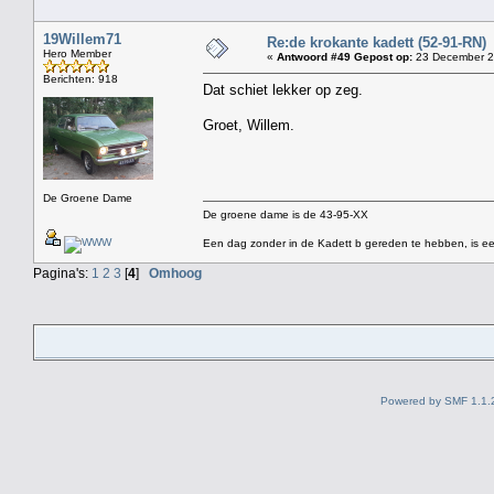
19Willem71
Re:de krokante kadett (52-91-RN)
Hero Member
«
Antwoord #49 Gepost op:
23 December 2
Berichten: 918
Dat schiet lekker op zeg.
Groet, Willem.
De Groene Dame
De groene dame is de 43-95-XX
Een dag zonder in de Kadett b gereden te hebben, is ee
Pagina's:
1
2
3
[
4
]
Omhoog
Powered by SMF 1.1.