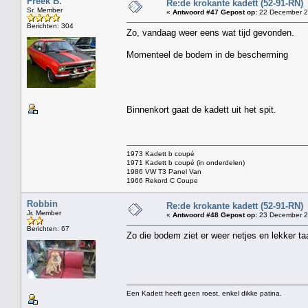
Freek B.
Re:de krokante kadett (52-91-RN)
Sr. Member
«
Antwoord #47 Gepost op:
22 December 2
Berichten: 304
Zo, vandaag weer eens wat tijd gevonden.
Momenteel de bodem in de bescherming
Binnenkort gaat de kadett uit het spit.
1973 Kadett b coupé
1971 Kadett b coupé (in onderdelen)
1986 VW T3 Panel Van
1966 Rekord C Coupe
Robbin
Re:de krokante kadett (52-91-RN)
Jr. Member
«
Antwoord #48 Gepost op:
23 December 2
Berichten: 67
Zo die bodem ziet er weer netjes en lekker taa
Een Kadett heeft geen roest, enkel dikke patina.