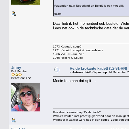
Verzenden naar Nederland en België is ook mogelijk.
Ralph
Daar heb ik het momenteel ook besteld, Weli
Lees net ook in de technische data dat de verf
1973 Kadett b coupé
1971 Kadett b coupé (in onderdelen)
1986 VW T3 Panel Van
1966 Rekord C Coupe
Jinny
Re:de krokante kadett (52-91-RN)
Full Member
«
Antwoord #46 Gepost op:
14 December 2
Berichten: 172
Mooie foto aan dat spit....
Hoe doen vrouwen op TV dat toch?
Wakker worden met prachtig glanzend haar en mooi gestift
Wanneer ik wakker word heb ik een coupe 'Leeg geroofd vo