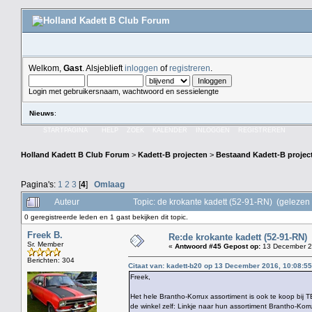
Welkom,
Gast
. Alsjeblieft
inloggen
of
registreren
.
Login met gebruikersnaam, wachtwoord en sessielengte
Nieuws
:
STARTPAGINA
HELP
ZOEK
KALENDER
INLOGGEN
REGISTREREN
Holland Kadett B Club Forum
>
Kadett-B projecten
>
Bestaand Kadett-B projec
Pagina's:
1
2
3
[
4
]
Omlaag
Auteur
Topic: de krokante kadett (52-91-RN) (gelezen
0 geregistreerde leden en 1 gast bekijken dit topic.
Freek B.
Re:de krokante kadett (52-91-RN)
Sr. Member
«
Antwoord #45 Gepost op:
13 December 2
Berichten: 304
Citaat van: kadett-b20 op 13 December 2016, 10:08:55
Freek,
Het hele Brantho-Korrux assortiment is ook te koop bij T
de winkel zelf: Linkje naar hun assortiment Brantho-Korr