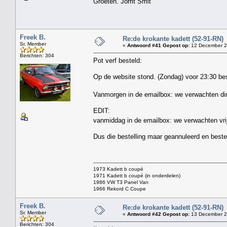
Groeten. Jorrit Smit
Freek B.
Re:de krokante kadett (52-91-RN)
Sr. Member
«
Antwoord #41 Gepost op:
12 December 2
Berichten: 304
Pot verf besteld:
Op de website stond. (Zondag) voor 23:30 be
Vanmorgen in de emailbox: we verwachten d
EDIT:
vanmiddag in de emailbox: we verwachten vr
Dus die bestelling maar geannuleerd en bestel
1973 Kadett b coupé
1971 Kadett b coupé (in onderdelen)
1986 VW T3 Panel Van
1966 Rekord C Coupe
Freek B.
Re:de krokante kadett (52-91-RN)
Sr. Member
«
Antwoord #42 Gepost op:
13 December 2
Berichten: 304