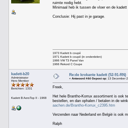
ruimte nodig hebt.
Minimaal heb ik tussen de vloer en de kadet
Conclusie: Hij past in je garage.
1973 Kadett b coupé
1971 Kadett b coupé (in onderdelen)
1986 VW T3 Panel Van
1966 Rekord C Coupe
kadett-b20
Re:de krokante kadett (52-91-RN)
Administrator
«
Antwoord #44 Gepost op:
13 December 2
Hero Member
Freek,
Berichten: 1331
Het hele Brantho-Korrux assortiment is ook te
Kadett B AeroTop II - 1968
bestellen, en dan ophalen / betalen in de win
aachen.de/Brantho-Korrux_c2395.htm
Verzenden naar Nederland en België is ook mo
Ralph