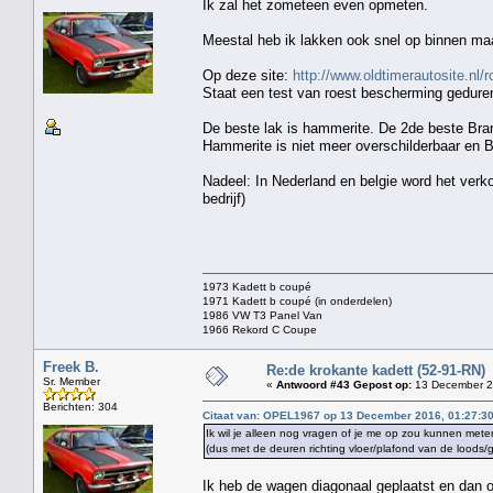
Ik zal het zometeen even opmeten.
Meestal heb ik lakken ook snel op binnen maa
Op deze site:
http://www.oldtimerautosite.nl/
Staat een test van roest bescherming geduren
De beste lak is hammerite. De 2de beste Bran
Hammerite is niet meer overschilderbaar en Br
Nadeel: In Nederland en belgie word het verk
bedrijf)
1973 Kadett b coupé
1971 Kadett b coupé (in onderdelen)
1986 VW T3 Panel Van
1966 Rekord C Coupe
Freek B.
Re:de krokante kadett (52-91-RN)
Sr. Member
«
Antwoord #43 Gepost op:
13 December 2
Berichten: 304
Citaat van: OPEL1967 op 13 December 2016, 01:27:3
Ik wil je alleen nog vragen of je me op zou kunnen meten 
(dus met de deuren richting vloer/plafond van de loods/g
Ik heb de wagen diagonaal geplaatst en dan o