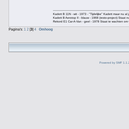
Kadett B 11N - wit - 1973 - "Tijdelijke" Kadett maar nu al j
Kadett B Aerotop II - blauw - 1968 (resto-project) Staat 
Rekord E1 Car-A-Van - geel - 1978 Staat te wachten o
Pagina's:
1
2
[
3
]
4
Omhoog
Powered by SMF 1.1.