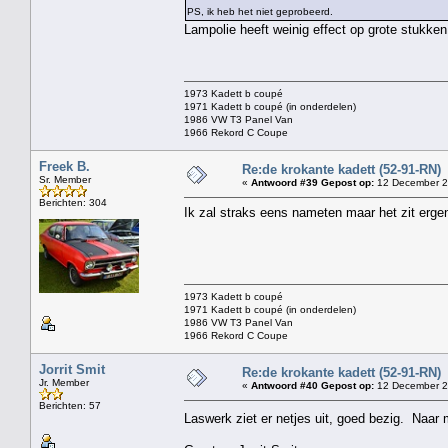
PS, ik heb het niet geprobeerd.
Lampolie heeft weinig effect op grote stukke
1973 Kadett b coupé
1971 Kadett b coupé (in onderdelen)
1986 VW T3 Panel Van
1966 Rekord C Coupe
Freek B.
Re:de krokante kadett (52-91-RN)
Sr. Member
«
Antwoord #39 Gepost op:
12 December 2
Berichten: 304
Ik zal straks eens nameten maar het zit erge
1973 Kadett b coupé
1971 Kadett b coupé (in onderdelen)
1986 VW T3 Panel Van
1966 Rekord C Coupe
Jorrit Smit
Re:de krokante kadett (52-91-RN)
Jr. Member
«
Antwoord #40 Gepost op:
12 December 2
Berichten: 57
Laswerk ziet er netjes uit, goed bezig. Naar 