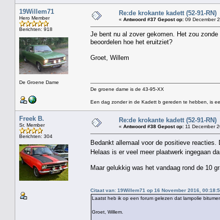
19Willem71
Re:de krokante kadett (52-91-RN)
Hero Member
«
Antwoord #37 Gepost op:
09 December 2
Berichten: 918
Je bent nu al zover gekomen. Het zou zonde zi
beoordelen hoe het eruitziet?
Groet, Willem
De Groene Dame
De groene dame is de 43-95-XX
Een dag zonder in de Kadett b gereden te hebben, is ee
Freek B.
Re:de krokante kadett (52-91-RN)
Sr. Member
«
Antwoord #38 Gepost op:
11 December 20
Berichten: 304
Bedankt allemaal voor de positieve reacties.
Helaas is er veel meer plaatwerk ingegaan da
Maar gelukkig was het vandaag rond de 10 gra
Citaat van: 19Willem71 op 16 November 2016, 00:18:
Laatst heb ik op een forum gelezen dat lampolie bitumen 
Groet, Willem.