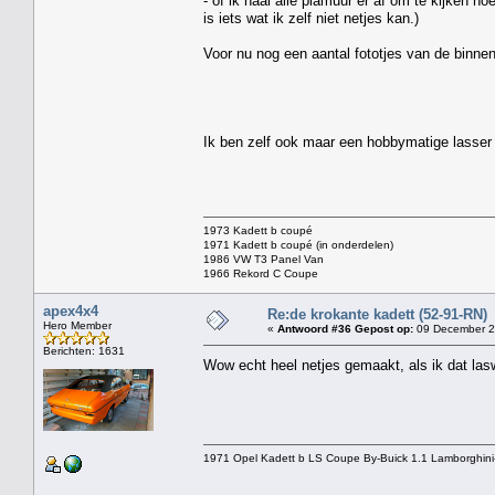
- of ik haal alle plamuur er af om te kijken h
is iets wat ik zelf niet netjes kan.)
Voor nu nog een aantal fototjes van de binne
Ik ben zelf ook maar een hobbymatige lasser ma
1973 Kadett b coupé
1971 Kadett b coupé (in onderdelen)
1986 VW T3 Panel Van
1966 Rekord C Coupe
apex4x4
Re:de krokante kadett (52-91-RN)
Hero Member
«
Antwoord #36 Gepost op:
09 December 2
Berichten: 1631
Wow echt heel netjes gemaakt, als ik dat l
1971 Opel Kadett b LS Coupe By-Buick 1.1 Lamborghini