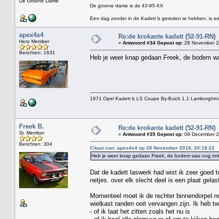
De Groene Dame
De groene dame is de 43-95-XX
Een dag zonder in de Kadett b gereden te hebben, is ee
apex4x4
Re:de krokante kadett (52-91-RN)
Hero Member
«
Antwoord #34 Gepost op:
28 November 2
Berichten: 1631
Heb je weer knap gedaan Freek, de bodem was
1971 Opel Kadett b LS Coupe By-Buick 1.1 Lamborghini
Freek B.
Re:de krokante kadett (52-91-RN)
Sr. Member
«
Antwoord #35 Gepost op:
09 December 2
Berichten: 304
Citaat van: apex4x4 op 28 November 2016, 20:18:22
Heb je weer knap gedaan Freek, de bodem was nog rotte
Dat de kadett laswerk had wist ik zeer goed t
netjes. over elk slecht deel is een plaat gela
Momenteel moet ik de rechter binnendorpel no
wielkast randen ooit vervangen zijn. Ik heb t
- of ik laat het zitten zoals het nu is