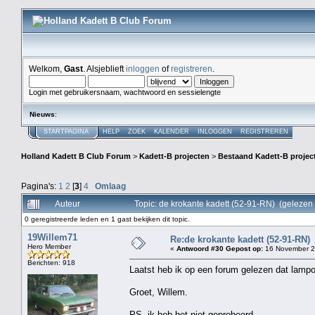
Welkom,
Gast
. Alsjeblieft
inloggen
of
registreren
.
Login met gebruikersnaam, wachtwoord en sessielengte
Nieuws
:
STARTPAGINA
HELP
ZOEK
KALENDER
INLOGGEN
REGISTREREN
Holland Kadett B Club Forum
>
Kadett-B projecten
>
Bestaand Kadett-B projec
Pagina's:
1
2
[
3
]
4
Omlaag
Auteur
Topic: de krokante kadett (52-91-RN) (gelezen
0 geregistreerde leden en 1 gast bekijken dit topic.
19Willem71
Re:de krokante kadett (52-91-RN)
Hero Member
«
Antwoord #30 Gepost op:
16 November 2
Berichten: 918
Laatst heb ik op een forum gelezen dat lampol
Groet, Willem.
PS, ik heb het niet geprobeerd.