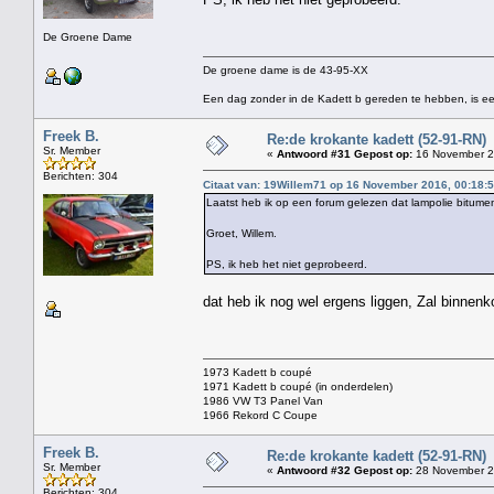
De Groene Dame
De groene dame is de 43-95-XX
Een dag zonder in de Kadett b gereden te hebben, is ee
Freek B.
Re:de krokante kadett (52-91-RN)
Sr. Member
«
Antwoord #31 Gepost op:
16 November 2
Berichten: 304
Citaat van: 19Willem71 op 16 November 2016, 00:18:
Laatst heb ik op een forum gelezen dat lampolie bitumen 
Groet, Willem.
PS, ik heb het niet geprobeerd.
dat heb ik nog wel ergens liggen, Zal binnenk
1973 Kadett b coupé
1971 Kadett b coupé (in onderdelen)
1986 VW T3 Panel Van
1966 Rekord C Coupe
Freek B.
Re:de krokante kadett (52-91-RN)
Sr. Member
«
Antwoord #32 Gepost op:
28 November 2
Berichten: 304