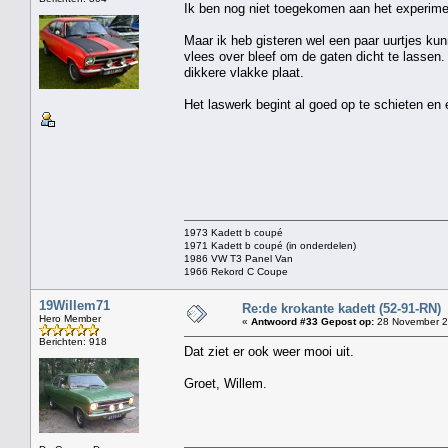
Ik ben nog niet toegekomen aan het experimen
Maar ik heb gisteren wel een paar uurtjes k
vlees over bleef om de gaten dicht te lassen.
dikkere vlakke plaat.
Het laswerk begint al goed op te schieten en 
1973 Kadett b coupé
1971 Kadett b coupé (in onderdelen)
1986 VW T3 Panel Van
1966 Rekord C Coupe
19Willem71
Re:de krokante kadett (52-91-RN)
Hero Member
«
Antwoord #33 Gepost op:
28 November 2
Berichten: 918
Dat ziet er ook weer mooi uit.
Groet, Willem.