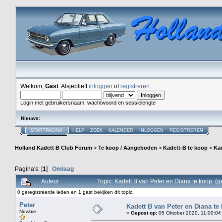
Welkom,
Gast
. Alsjeblieft
inloggen
of
registreren
.
Login met gebruikersnaam, wachtwoord en sessielengte
Nieuws
:
STARTPAGINA
HELP
ZOEK
KALENDER
INLOGGEN
REGISTREREN
Holland Kadett B Club Forum
>
Te koop / Aangeboden
>
Kadett-B te koop
>
Kad
Pagina's: [
1
]
Omlaag
Auteur
Topic: Kadett B van Peter en Diana te koop (
0 geregistreerde leden en 1 gast bekijken dit topic.
Peter
Kadett B van Peter en Diana te
Newbie
«
Gepost op:
05 Oktober 2020, 11:00:04