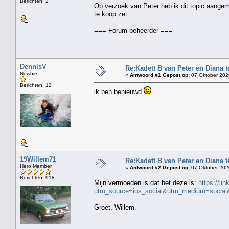
Berichten: 2
Op verzoek van Peter heb ik dit topic aangema
te koop zet.
=== Forum beheerder ===
DennisV
Re:Kadett B van Peter en Diana 
Newbie
«
Antwoord #1 Gepost op:
07 Oktober 2020
Berichten: 12
ik ben benieuwd
19Willem71
Re:Kadett B van Peter en Diana 
Hero Member
«
Antwoord #2 Gepost op:
07 Oktober 202
Berichten: 918
Mijn vermoeden is dat het deze is:
https://li
utm_source=ios_social&utm_medium=social&
Groet, Willem.