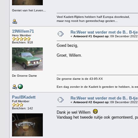
Geniet van het Leven...
Veel Kadett-Rijders hebben half Europa doorkruisd,
maar nog nooit hun gereedschap gezien...
19Willem71
Re:Weer wat verder met de B.. B-tje 
Hero Member
«
Antwoord #1 Gepost op:
09 December 2022,
Berichten: 918
Goed bezig,
Groet, Willem.
De Groene Dame
De groene dame is de 43-95-XX
Een dag zonder in de Kadett b gereden te hebben, is ee
PaulBKadett
Re:Weer wat verder met de B.. B-tje 
Full Member
«
Antwoord #2 Gepost op:
09 December 2022,
Berichten: 142
Dank je wel Willem
Vandaag het tweede ruitje ook gemonteerd, p