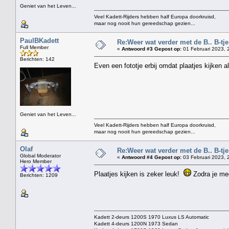
Geniet van het Leven...
Veel Kadett-Rijders hebben half Europa doorkruisd,
maar nog nooit hun gereedschap gezien...
PaulBKadett
Re:Weer wat verder met de B.. B-tje 
Full Member
«
Antwoord #3 Gepost op:
01 Februari 2023, 
Berichten: 142
Even een fototje erbij omdat plaatjes kijken al
Geniet van het Leven...
Veel Kadett-Rijders hebben half Europa doorkruisd,
maar nog nooit hun gereedschap gezien...
Olaf
Re:Weer wat verder met de B.. B-tje 
Global Moderator
«
Antwoord #4 Gepost op:
03 Februari 2023, 
Hero Member
Plaatjes kijken is zeker leuk!
Zodra je mee
Berichten: 1209
Kadett 2-deurs 1200S 1970 Luxus LS Automatic
Kadett 4-deurs 1200N 1973 Sedan