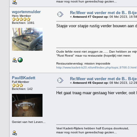
maar nog nooit hun gereedschap gezien...
wgortenmulder
Re:Weer wat verder met de B.. B-tje 
Hero Member
«
Antwoord #7 Gepost op:
06 Mei 2023, 16:58
Berichten: 1081
Stapje voor stapje rustig verder bouwen aan d
Oude liefde roest niet zeggen ze...... Dan hebben ze mijn
"Rust Roest" maar na restauratie (hopelijk) niet meer.
Restauratieverslag: mission impossible
http://www.kadett-b20.nl/smf/index.php/topic,9766.0.html
PaulBKadett
Re:Weer wat verder met de B.. B-tje 
Full Member
«
Antwoord #8 Gepost op:
08 Mei 2023, 12:29
Berichten: 142
Het gaat traag maar gestaag hier verder, ooi
Geniet van het Leven...
Veel Kadett-Rijders hebben half Europa doorkruisd,
maar nog nooit hun gereedschap gezien...