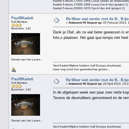
Kadett 4-deurs 1700S 1969 Luxus Sedan (in restauratie)
Kadett 5-deurs 1700D 1968 Luxus Car-A-Van (project 1)
Kadett 5-deurs 2000S 1970 Car-A-Van 4x4 (project 2)
PaulBKadett
Re:Weer wat verder met de B.. B-tje 
Full Member
«
Antwoord #5 Gepost op:
05 Februari 2023, 
Berichten: 142
Dank je Olaf, als ze wat beter gewassen is 
foto,s plaatsen. Het gaat qua tempo niet heel 
Geniet van het Leven...
Veel Kadett-Rijders hebben half Europa doorkruisd,
maar nog nooit hun gereedschap gezien...
PaulBKadett
Re:Weer wat verder met de B.. B-tje 
Full Member
«
Antwoord #6 Gepost op:
29 April 2023, 23:2
Berichten: 142
In de afgelopen week een paar zeer nette ko
Tevens de deurrubbers gemonteerd en de rem
Geniet van het Leven...
Veel Kadett-Rijders hebben half Europa doorkruisd,