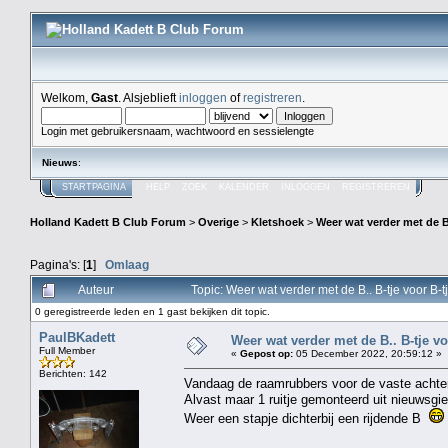
Welkom,
Gast
. Alsjeblieft
inloggen
of
registreren
.
Login met gebruikersnaam, wachtwoord en sessielengte
Nieuws
:
STARTPAGINA
HELP
ZOEK
KALENDER
INLOGGEN
REGISTREREN
Holland Kadett B Club Forum
>
Overige
>
Kletshoek
>
Weer wat verder met de B.
Pagina's: [
1
]
Omlaag
Auteur
Topic: Weer wat verder met de B.. B-tje voor B-t
0 geregistreerde leden en 1 gast bekijken dit topic.
PaulBKadett
Weer wat verder met de B.. B-tje voo
Full Member
«
Gepost op:
05 December 2022, 20:59:12 »
Berichten: 142
Vandaag de raamrubbers voor de vaste achters
Alvast maar 1 ruitje gemonteerd uit nieuwsgie
Weer een stapje dichterbij een rijdende B