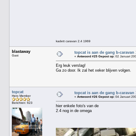
kadett caravan 2.4 1969
blastaway
topcat is aan de gang b-caravan
Gast
«
Antwoord #25 Gepost op:
02 Januari 200
Erg leuk verslag!
Ga zo door. Ik zal het xeker blijven volgen.
topcat
topcat is aan de gang b-caravan
Hero Member
«
Antwoord #26 Gepost op:
04 Januari 200
Berichten: 623
hier enkele foto's van de
2.4 nog in de omega