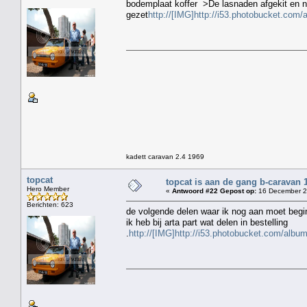
bodemplaat koffer >De lasnaden afgekit en n
gezet
http://[IMG]http://i53.photobucket.com
kadett caravan 2.4 1969
topcat
topcat is aan de gang b-caravan 
Hero Member
«
Antwoord #22 Gepost op:
16 December 2
Berichten: 623
de volgende delen waar ik nog aan moet begi
ik heb bij arta part wat delen in bestelling
.
http://[IMG]http://i53.photobucket.com/alb