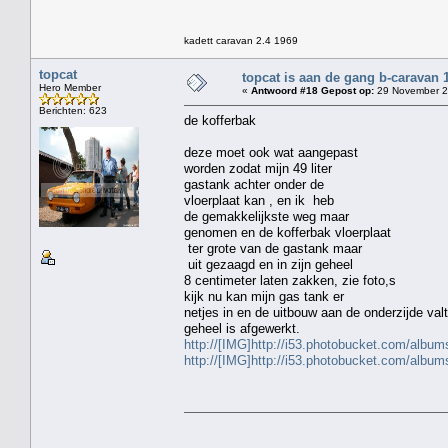
kadett caravan 2.4 1969
topcat
topcat is aan de gang b-caravan 
Hero Member
«
Antwoord #18 Gepost op:
29 November 2
Berichten: 623
de kofferbak
deze moet ook wat aangepast
worden zodat mijn 49 liter
gastank achter onder de
vloerplaat kan , en ik heb
de gemakkelijkste weg maar
genomen en de kofferbak vloerplaat
ter grote van de gastank maar
uit gezaagd en in zijn geheel
8 centimeter laten zakken, zie foto,s
kijk nu kan mijn gas tank er
netjes in en de uitbouw aan de onderzijde valt
geheel is afgewerkt.
http://[IMG]http://i53.photobucket.com/albu
http://[IMG]http://i53.photobucket.com/albu