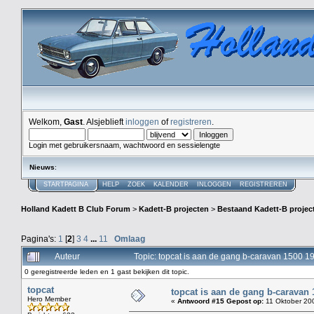
Welkom,
Gast
. Alsjeblieft
inloggen
of
registreren
.
Login met gebruikersnaam, wachtwoord en sessielengte
Nieuws
:
STARTPAGINA
HELP
ZOEK
KALENDER
INLOGGEN
REGISTREREN
Holland Kadett B Club Forum
>
Kadett-B projecten
>
Bestaand Kadett-B projec
Pagina's:
1
[
2
]
3
4
...
11
Omlaag
Auteur
Topic: topcat is aan de gang b-caravan 1500 
0 geregistreerde leden en 1 gast bekijken dit topic.
topcat
topcat is aan de gang b-caravan 
Hero Member
«
Antwoord #15 Gepost op:
11 Oktober 200