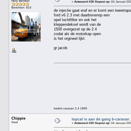
Hero Member
«
Antwoord #28 Gepost op:
04 Januari 200
Berichten: 623
de injectie gaat eraf en er komt een tweetrap
ford v6 2.3 met daarbovenop een
opel luchtfilter en ook het
kleppendeksel wordt van de
1500 overgezet op de 2.4
zodat als de motorkap open
is het orgineel lijkt.
gr jacob
kadett caravan 2.4 1969
Chippie
topcat is aan de gang b-caravan
Gast
«
Antwoord #29 Gepost op:
04 Januari 200