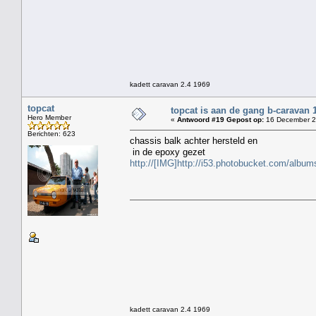
kadett caravan 2.4 1969
topcat
topcat is aan de gang b-caravan 
Hero Member
«
Antwoord #19 Gepost op:
16 December 2
Berichten: 623
chassis balk achter hersteld en
in de epoxy gezet
http://[IMG]http://i53.photobucket.com/albu
kadett caravan 2.4 1969