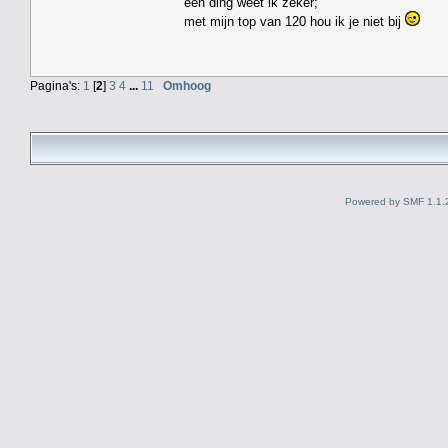
één ding weet ik zeker;
met mijn top van 120 hou ik je niet bij
Pagina's:
1
[
2
]
3
4
...
11
Omhoog
Powered by SMF 1.1.