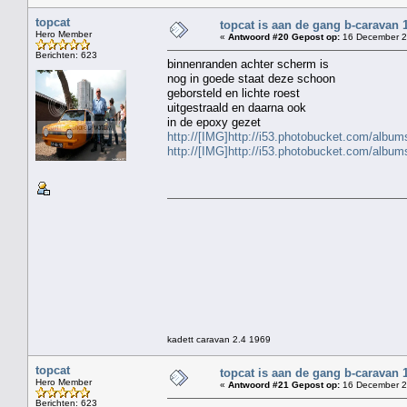
topcat
topcat is aan de gang b-caravan 
Hero Member
«
Antwoord #20 Gepost op:
16 December 2
Berichten: 623
binnenranden achter scherm is
nog in goede staat deze schoon
geborsteld en lichte roest
uitgestraald en daarna ook
in de epoxy gezet
http://[IMG]http://i53.photobucket.com/albu
http://[IMG]http://i53.photobucket.com/albu
kadett caravan 2.4 1969
topcat
topcat is aan de gang b-caravan 
Hero Member
«
Antwoord #21 Gepost op:
16 December 2
Berichten: 623