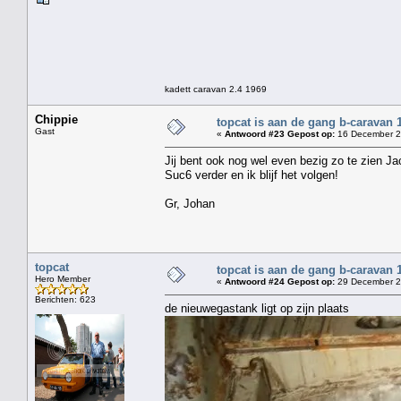
kadett caravan 2.4 1969
Chippie
topcat is aan de gang b-caravan 
Gast
«
Antwoord #23 Gepost op:
16 December 2
Jij bent ook nog wel even bezig zo te zien Ja
Suc6 verder en ik blijf het volgen!
Gr, Johan
topcat
topcat is aan de gang b-caravan 
Hero Member
«
Antwoord #24 Gepost op:
29 December 2
Berichten: 623
de nieuwegastank ligt op zijn plaats