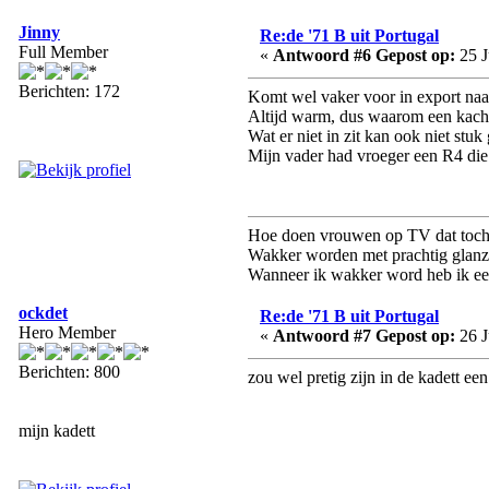
Jinny
Re:de '71 B uit Portugal
Full Member
«
Antwoord #6 Gepost op:
25 J
Berichten: 172
Komt wel vaker voor in export na
Altijd warm, dus waarom een kach
Wat er niet in zit kan ook niet stuk 
Mijn vader had vroeger een R4 die 
Hoe doen vrouwen op TV dat toc
Wakker worden met prachtig glanzen
Wanneer ik wakker word heb ik een 
ockdet
Re:de '71 B uit Portugal
Hero Member
«
Antwoord #7 Gepost op:
26 J
Berichten: 800
zou wel pretig zijn in de kadett e
mijn kadett