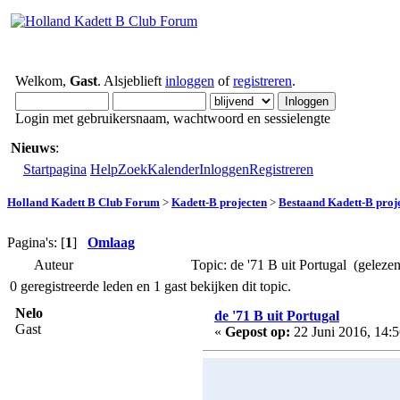
Welkom,
Gast
. Alsjeblieft
inloggen
of
registreren
.
Login met gebruikersnaam, wachtwoord en sessielengte
Nieuws
:
Startpagina
Help
Zoek
Kalender
Inloggen
Registreren
Holland Kadett B Club Forum
>
Kadett-B projecten
>
Bestaand Kadett-B proj
Pagina's: [
1
]
Omlaag
Auteur
Topic: de '71 B uit Portugal (geleze
0 geregistreerde leden en 1 gast bekijken dit topic.
Nelo
de '71 B uit Portugal
Gast
«
Gepost op:
22 Juni 2016, 14:5