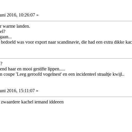
uni 2016, 10:26:07 »
ar warme landen.
el?
gaan...
bedoeld was voor export naar scandinavie, die had een extra dikke kac
h?
d haar en mooi gestifte lippen.....
coupe 'Leeg geroofd vogelnest' en een incidenteel straaltje kwijl..
uni 2016, 15:11:07 »
en zwaardere kachel iemand iddeeen