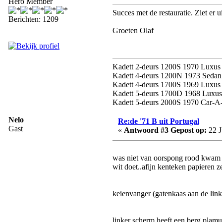
Hero Member
Succes met de restauratie. Ziet er u
Berichten: 1209
Groeten Olaf
Kadett 2-deurs 1200S 1970 Luxus
Kadett 4-deurs 1200N 1973 Sedan
Kadett 4-deurs 1700S 1969 Luxus S
Kadett 5-deurs 1700D 1968 Luxus 
Kadett 5-deurs 2000S 1970 Car-A-
Nelo
Re:de '71 B uit Portugal
Gast
«
Antwoord #3 Gepost op:
22 J
was niet van oorspong rood kwam ik
wit doet..afijn kenteken papieren z
keienvanger (gatenkaas aan de linker
linker scherm heeft een berg plamuu