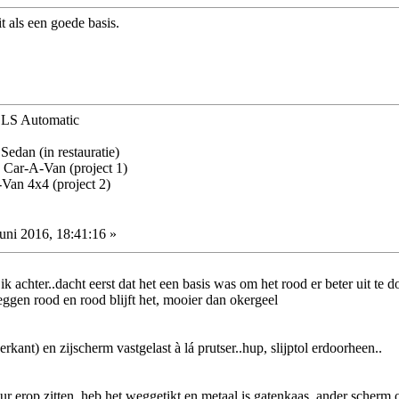
it als een goede basis.
 LS Automatic
edan (in restauratie)
Car-A-Van (project 1)
Van 4x4 (project 2)
uni 2016, 18:41:16 »
 achter..dacht eerst dat het een basis was om het rood er beter uit te 
eggen rood en rood blijft het, mooier dan okergeel
kant) en zijscherm vastgelast à lá prutser..hup, slijptol erdoorheen..
r erop zitten..heb het weggetikt en metaal is gatenkaas..ander scherm o