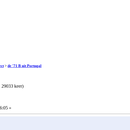
ect
>
de '71 B uit Portugal
n 29033 keer)
6:05 »