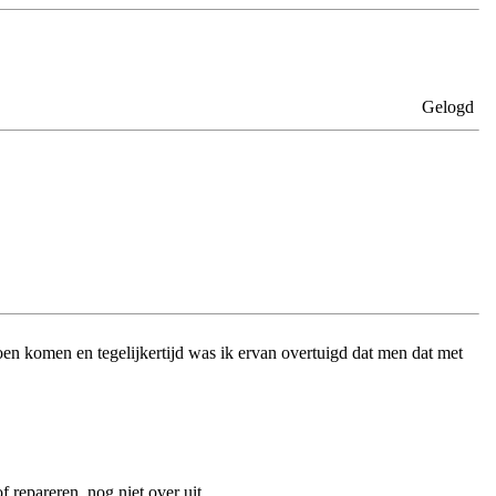
Gelogd
doen komen en tegelijkertijd was ik ervan overtuigd dat men dat met
f repareren, nog niet over uit