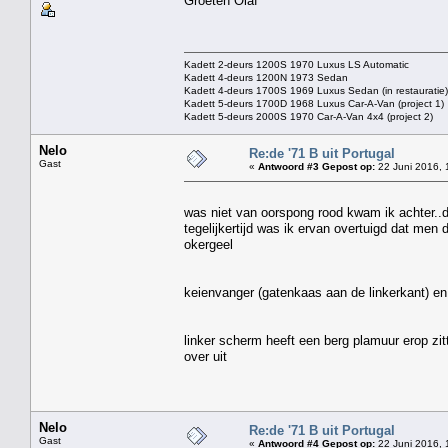
Groeten Olaf
Kadett 2-deurs 1200S 1970 Luxus LS Automatic
Kadett 4-deurs 1200N 1973 Sedan
Kadett 4-deurs 1700S 1969 Luxus Sedan (in restauratie)
Kadett 5-deurs 1700D 1968 Luxus Car-A-Van (project 1)
Kadett 5-deurs 2000S 1970 Car-A-Van 4x4 (project 2)
Nelo
Re:de '71 B uit Portugal
Gast
«
Antwoord #3 Gepost op:
22 Juni 2016, 
was niet van oorspong rood kwam ik achter..d
tegelijkertijd was ik ervan overtuigd dat men 
okergeel
keienvanger (gatenkaas aan de linkerkant) en z
linker scherm heeft een berg plamuur erop zit
over uit
Nelo
Re:de '71 B uit Portugal
Gast
«
Antwoord #4 Gepost op:
22 Juni 2016, 