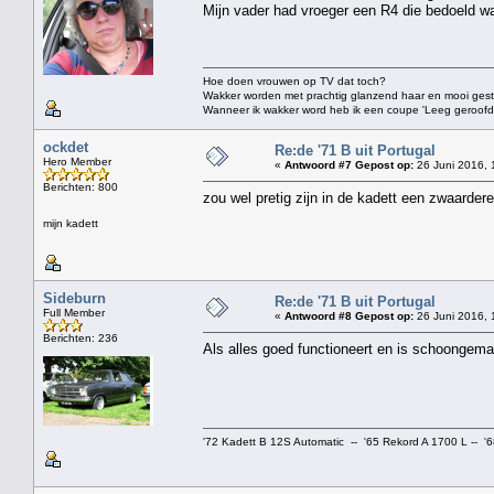
Mijn vader had vroeger een R4 die bedoeld wa
Hoe doen vrouwen op TV dat toch?
Wakker worden met prachtig glanzend haar en mooi gestift
Wanneer ik wakker word heb ik een coupe 'Leeg geroofd vo
ockdet
Re:de '71 B uit Portugal
Hero Member
«
Antwoord #7 Gepost op:
26 Juni 2016, 
Berichten: 800
zou wel pretig zijn in de kadett een zwaarde
mijn kadett
Sideburn
Re:de '71 B uit Portugal
Full Member
«
Antwoord #8 Gepost op:
26 Juni 2016, 
Berichten: 236
Als alles goed functioneert en is schoongemaa
'72 Kadett B 12S Automatic -- '65 Rekord A 1700 L -- '