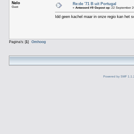
Nelo
Re:de '71 B uit Portugal
Gast
«
Antwoord #9 Gepost op:
22 September 2
Idd geen kachel maar in onze regio kan het s
Pagina's: [
1
]
Omhoog
Powered by SMF 1.1.