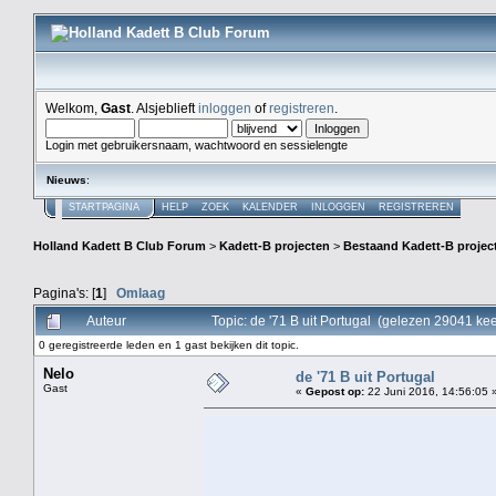
Welkom,
Gast
. Alsjeblieft
inloggen
of
registreren
.
Login met gebruikersnaam, wachtwoord en sessielengte
Nieuws
:
STARTPAGINA
HELP
ZOEK
KALENDER
INLOGGEN
REGISTREREN
Holland Kadett B Club Forum
>
Kadett-B projecten
>
Bestaand Kadett-B projec
Pagina's: [
1
]
Omlaag
Auteur
Topic: de '71 B uit Portugal (gelezen 29041 kee
0 geregistreerde leden en 1 gast bekijken dit topic.
Nelo
de '71 B uit Portugal
Gast
«
Gepost op:
22 Juni 2016, 14:56:05 