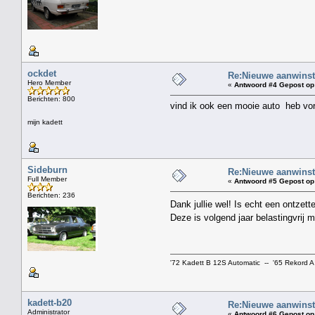
ockdet
Re:Nieuwe aanwinst
Hero Member
«
Antwoord #4 Gepost op
Berichten: 800
vind ik ook een mooie auto heb vor
mijn kadett
Sideburn
Re:Nieuwe aanwinst
Full Member
«
Antwoord #5 Gepost op
Berichten: 236
Dank jullie wel! Is echt een ontzet
Deze is volgend jaar belastingvrij
'72 Kadett B 12S Automatic -- '65 Rekord A
kadett-b20
Re:Nieuwe aanwinst
Administrator
«
Antwoord #6 Gepost op