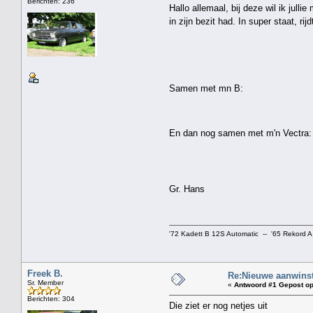
Berichten: 236
Hallo allemaal, bij deze wil ik jul
in zijn bezit had. In super staat, ri
Samen met mn B:
En dan nog samen met m'n Vectra:
Gr. Hans
'72 Kadett B 12S Automatic -- '65 Rekord A
Freek B.
Re:Nieuwe aanwinst
Sr. Member
«
Antwoord #1 Gepost op
Berichten: 304
Die ziet er nog netjes uit