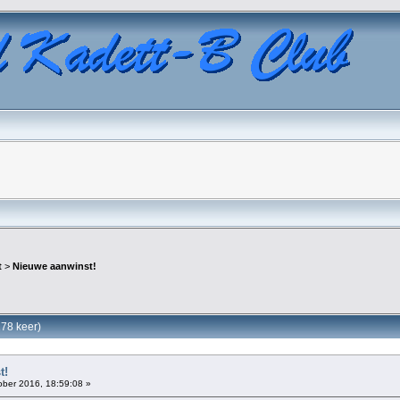
t
>
Nieuwe aanwinst!
78 keer)
t!
ber 2016, 18:59:08 »