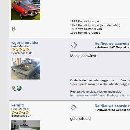
1973 Kadett b coupé
1971 Kadett b coupé (in onderdelen)
1986 VW T3 Panel Van
1966 Rekord C Coupe
wgortenmulder
Re:Nieuwe aanwinst
Hero Member
«
Antwoord #2 Gepost op
Berichten: 1081
Mooie aanwinst.
Oude liefde roest niet zeggen ze...... Dan h
"Rust Roest" maar na restauratie (hopelijk) n
Restauratieverslag: mission impossible
http://www.kadett-b20.nl/smf/index.php/topic
kermitc
Re:Nieuwe aanwinst
Hero Member
«
Antwoord #3 Gepost op
Berichten: 597
gefeliciteerd