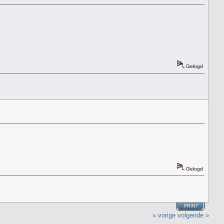
Gelogd
Gelogd
PRINT
« vorige
volgende »