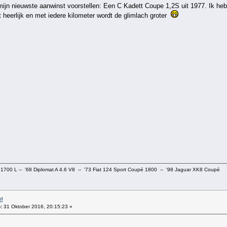
lie mijn nieuwste aanwinst voorstellen: Een C Kadett Coupe 1,2S uit 1977. Ik h
jdt heerlijk en met iedere kilometer wordt de glimlach groter
 1700 L -- '68 Diplomat A 4.6 V8 -- '73 Fiat 124 Sport Coupé 1800 -- '98 Jaguar XK8 Coupé
!
:
31 Oktober 2016, 20:15:23 »