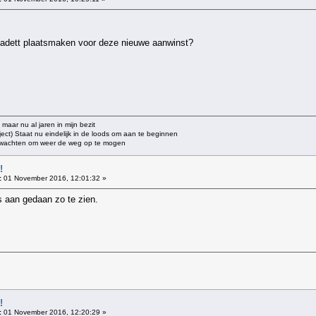
-Kadett plaatsmaken voor deze nieuwe aanwinst?
 maar nu al jaren in mijn bezit
oject) Staat nu eindelijk in de loods om aan te beginnen
e wachten om weer de weg op te mogen
!
:
01 November 2016, 12:01:32 »
 aan gedaan zo te zien.
!
:
01 November 2016, 12:20:29 »