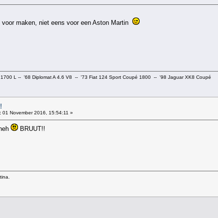
s voor maken, niet eens voor een Aston Martin
 1700 L -- '68 Diplomat A 4.6 V8 -- '73 Fiat 124 Sport Coupé 1800 -- '98 Jaguar XK8 Coupé
!
:
01 November 2016, 15:54:11 »
 heh
BRUUT!!
tina.