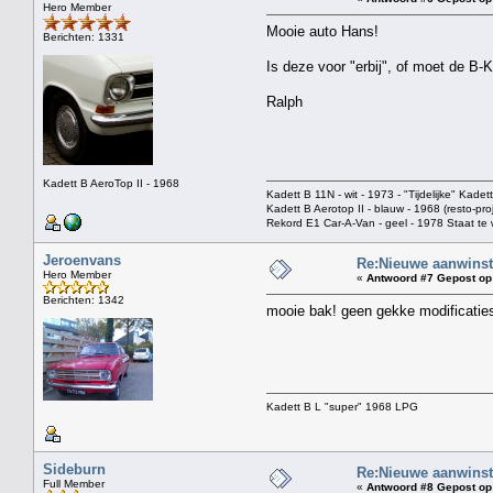
Hero Member
Mooie auto Hans!
Berichten: 1331
Is deze voor "erbij", of moet de B
Ralph
Kadett B AeroTop II - 1968
Kadett B 11N - wit - 1973 - "Tijdelijke" Kadett
Kadett B Aerotop II - blauw - 1968 (resto-pr
Rekord E1 Car-A-Van - geel - 1978 Staat t
Jeroenvans
Re:Nieuwe aanwinst
Hero Member
«
Antwoord #7 Gepost op
Berichten: 1342
mooie bak! geen gekke modificaties
Kadett B L "super" 1968 LPG
Sideburn
Re:Nieuwe aanwinst
Full Member
«
Antwoord #8 Gepost op