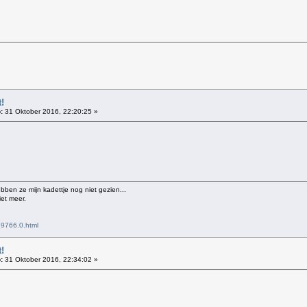
!
:
31 Oktober 2016, 22:20:25 »
ebben ze mijn kadettje nog niet gezien...
iet meer.
,9766.0.html
!
:
31 Oktober 2016, 22:34:02 »