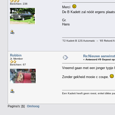
Berichten: 236
Merci
De B Kadett zal nóóit ergens plaat
Gr.
Hans
'72 Kadett B 12S Automatic -- '65 Rekord A
Robbin
Re:Nieuwe aanwinst
Jr. Member
«
Antwoord #9 Gepost op
Berichten: 67
Vreemd gaan met een jonger typje
Zonder gekheid mooie c coupe.
Een Kadett heeft geen roest, enkel dikke pa
Pagina's: [
1
]
Omhoog