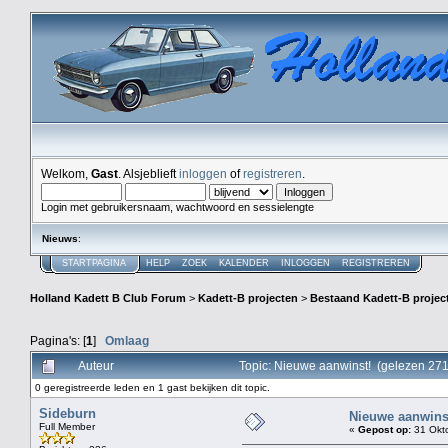
Welkom,
Gast
. Alsjeblieft
inloggen
of
registreren
.
Login met gebruikersnaam, wachtwoord en sessielengte
Nieuws
:
STARTPAGINA
HELP
ZOEK
KALENDER
INLOGGEN
REGISTREREN
Holland Kadett B Club Forum
>
Kadett-B projecten
>
Bestaand Kadett-B projec
Pagina's: [
1
]
Omlaag
Auteur
Topic: Nieuwe aanwinst! (gelezen 271
0 geregistreerde leden en 1 gast bekijken dit topic.
Sideburn
Nieuwe aanwins
Full Member
«
Gepost op:
31 Okto