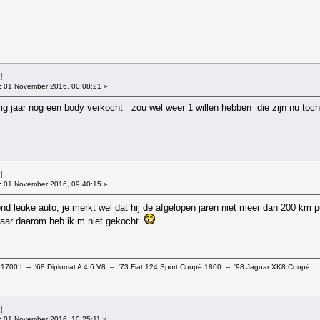
!
:
01 November 2016, 00:08:21 »
ig jaar nog een body verkocht zou wel weer 1 willen hebben die zijn nu toch 
!
:
01 November 2016, 09:40:15 »
tend leuke auto, je merkt wel dat hij de afgelopen jaren niet meer dan 200 km 
 maar daarom heb ik m niet gekocht
 1700 L -- '68 Diplomat A 4.6 V8 -- '73 Fiat 124 Sport Coupé 1800 -- '98 Jaguar XK8 Coupé
!
:
01 November 2016, 10:25:11 »