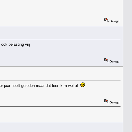
Gelogd
ook belasting vrij
Gelogd
per jaar heeft gereden maar dat leer ik m wel af
Gelogd