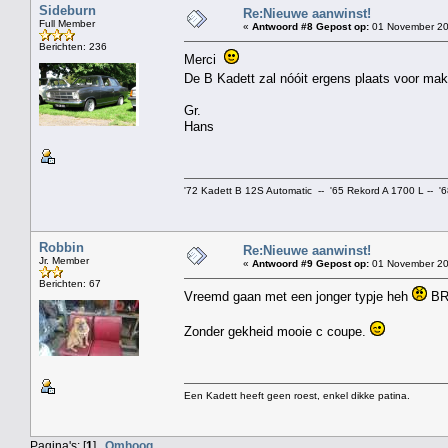
Sideburn
Re:Nieuwe aanwinst!
Full Member
«
Antwoord #8 Gepost op:
01 November 20
Berichten: 236
Merci
De B Kadett zal nóóit ergens plaats voor ma
Gr.
Hans
'72 Kadett B 12S Automatic -- '65 Rekord A 1700 L -- '
Robbin
Re:Nieuwe aanwinst!
Jr. Member
«
Antwoord #9 Gepost op:
01 November 20
Berichten: 67
Vreemd gaan met een jonger typje heh
BR
Zonder gekheid mooie c coupe.
Een Kadett heeft geen roest, enkel dikke patina.
Pagina's: [
1
]
Omhoog