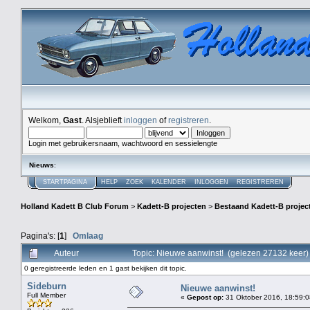
Welkom,
Gast
. Alsjeblieft
inloggen
of
registreren
.
Login met gebruikersnaam, wachtwoord en sessielengte
Nieuws
:
STARTPAGINA
HELP
ZOEK
KALENDER
INLOGGEN
REGISTREREN
Holland Kadett B Club Forum
>
Kadett-B projecten
>
Bestaand Kadett-B projec
Pagina's: [
1
]
Omlaag
Auteur
Topic: Nieuwe aanwinst! (gelezen 27132 keer)
0 geregistreerde leden en 1 gast bekijken dit topic.
Sideburn
Nieuwe aanwinst!
Full Member
«
Gepost op:
31 Oktober 2016, 18:59:0