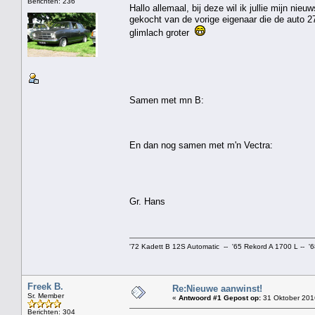
Berichten: 236
Hallo allemaal, bij deze wil ik jullie mijn n
gekocht van de vorige eigenaar die de auto 27 j
glimlach groter
Samen met mn B:
En dan nog samen met m'n Vectra:
Gr. Hans
'72 Kadett B 12S Automatic -- '65 Rekord A 1700 L -- '
Freek B.
Re:Nieuwe aanwinst!
Sr. Member
«
Antwoord #1 Gepost op:
31 Oktober 201
Berichten: 304