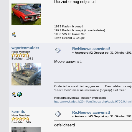
Die ziet er nog netjes uit
1973 Kadett b coupé
1971 Kadett b coupé (in onderdelen)
1986 VW T3 Panel Van
1966 Rekord C Coupe
wgortenmulder
Re:Nieuwe aanwinst!
Hero Member
«
Antwoord #2 Gepost op:
31 Oktober 201
Berichten: 1081
Mooie aanwinst.
Oude liefde roest niet zeggen ze...... Dan hebben ze mijn
"Rust Roest" maar na restauratie (hopelijk) niet meer.
Restauratieverslag: mission impossible
http://www.kadett-b20.nl/smf/index.php/topic,9766.0.html
kermitc
Re:Nieuwe aanwinst!
Hero Member
«
Antwoord #3 Gepost op:
31 Oktober 201
Berichten: 597
gefeliciteerd