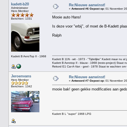
kadett-b20
Re:Nieuwe aanwinst!
Administrator
«
Antwoord #6 Gepost op:
01 November 20
Hero Member
Mooie auto Hans!
Berichten: 1331
Is deze voor "erbij", of moet de B-Kadett pl
Ralph
Kadett B AeroTop II - 1968
Kadett B 11N - wit - 1973 - "Tijdelijke" Kadett maar nu al j
Kadett B Aerotop II - blauw - 1968 (resto-project) Staat 
Rekord E1 Car-A-Van - geel - 1978 Staat te wachten o
Jeroenvans
Re:Nieuwe aanwinst!
Hero Member
«
Antwoord #7 Gepost op:
01 November 20
Berichten: 1342
mooie bak! geen gekke modificaties aan geda
Kadett B L "super" 1968 LPG