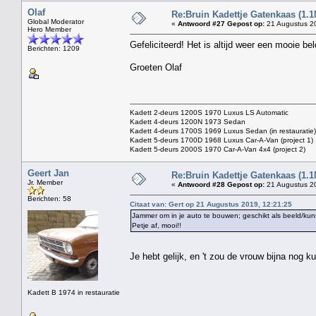
Olaf
Re:Bruin Kadettje Gatenkaas (1.1
Global Moderator
«
Antwoord #27 Gepost op:
21 Augustus 20
Hero Member
Gefeliciteerd! Het is altijd weer een mooie b
Berichten: 1209
Groeten Olaf
Kadett 2-deurs 1200S 1970 Luxus LS Automatic
Kadett 4-deurs 1200N 1973 Sedan
Kadett 4-deurs 1700S 1969 Luxus Sedan (in restauratie)
Kadett 5-deurs 1700D 1968 Luxus Car-A-Van (project 1)
Kadett 5-deurs 2000S 1970 Car-A-Van 4x4 (project 2)
Geert Jan
Re:Bruin Kadettje Gatenkaas (1.1
Jr. Member
«
Antwoord #28 Gepost op:
21 Augustus 20
Berichten: 58
Citaat van: Gert op 21 Augustus 2019, 12:21:25
Jammer om in je auto te bouwen; geschikt als beeld/kun
Petje af, mooi!!
Je hebt gelijk, en 't zou de vrouw bijna nog k
Kadett B 1974 in restauratie