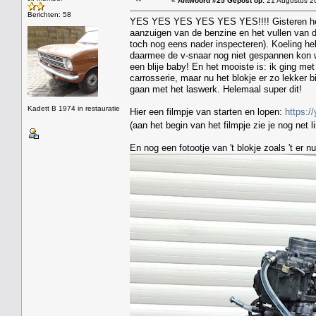
«
Antwoord #25 Gepost op:
21 Augustus 20
Berichten: 58
YES YES YES YES YES YES!!!! Gisteren het bl
aanzuigen van de benzine en het vullen van de 
toch nog eens nader inspecteren). Koeling h
daarmee de v-snaar nog niet gespannen kon w
een blije baby! En het mooiste is: ik ging m
carrosserie, maar nu het blokje er zo lekker b
gaan met het laswerk. Helemaal super dit!
Kadett B 1974 in restauratie
Hier een filmpje van starten en lopen:
https:
(aan het begin van het filmpje zie je nog net 
En nog een fotootje van 't blokje zoals 't er nu