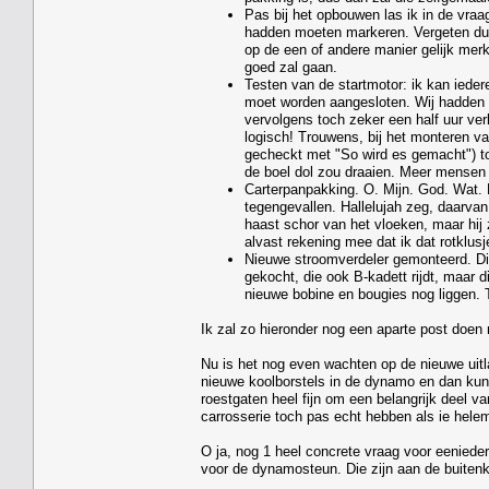
Pas bij het opbouwen las ik in de vraa
hadden moeten markeren. Vergeten dus.
op de een of andere manier gelijk mer
goed zal gaan.
Testen van de startmotor: ik kan iede
moet worden aangesloten. Wij hadden v
vervolgens toch zeker een half uur verk
logisch! Trouwens, bij het monteren 
gecheckt met "So wird es gemacht") to
de boel dol zou draaien. Meer mensen m
Carterpanpakking. O. Mijn. God. Wat. E
tegengevallen. Hallelujah zeg, daarvan
haast schor van het vloeken, maar hij 
alvast rekening mee dat ik dat rotklus
Nieuwe stroomverdeler gemonteerd. Die
gekocht, die ook B-kadett rijdt, maar 
nieuwe bobine en bougies nog liggen. T
Ik zal zo hieronder nog een aparte post doen 
Nu is het nog even wachten op de nieuwe uitl
nieuwe koolborstels in de dynamo en dan kun
roestgaten heel fijn om een belangrijk deel va
carrosserie toch pas echt hebben als ie helem
O ja, nog 1 heel concrete vraag voor eenieder
voor de dynamosteun. Die zijn aan de buitenka