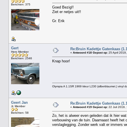
Berichten: 375
Goed Bezig!!
Ziet er netjes uit!!
Gr. Erik
Gert
Re:Bruin Kadettje Gatenkaas (1.
Hero Member
«
Antwoord #18 Gepost op:
25 April 2019,
Berichten: 2546
Knap hoor!
Olympia A 1.1SR 1969 kleur L230 (silberblaumet.) vinyl d
Geert Jan
Re:Bruin Kadettje Gatenkaas (1.
Jr. Member
«
Antwoord #19 Gepost op:
22 Juli 2019,
Berichten: 58
Zo, het is alweer even geleden dat ik hier w
verbouwing van de tuin. Daarnaast heeft het d
verslaglegging. Zonder werk valt er immers wei