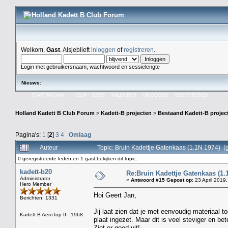
Welkom,
Gast
. Alsjeblieft
inloggen
of
registreren
.
Login met gebruikersnaam, wachtwoord en sessielengte
Nieuws
:
STARTPAGINA
HELP
ZOEK
KALENDER
INLOGGEN
REGISTREREN
Holland Kadett B Club Forum
>
Kadett-B projecten
>
Bestaand Kadett-B projec
Pagina's:
1
[
2
]
3
4
Omlaag
Auteur
Topic: Bruin Kadettje Gatenkaas (1.1N 1974) (
0 geregistreerde leden en 1 gast bekijken dit topic.
kadett-b20
Re:Bruin Kadettje Gatenkaas (1.
Administrator
«
Antwoord #15 Gepost op:
23 April 2019,
Hero Member
Hoi Geert Jan,
Berichten: 1331
Jij laat zien dat je met eenvoudig materiaal
Kadett B AeroTop II - 1968
plaat ingezet. Maar dit is veel steviger en bet
Ziet er goed uit!