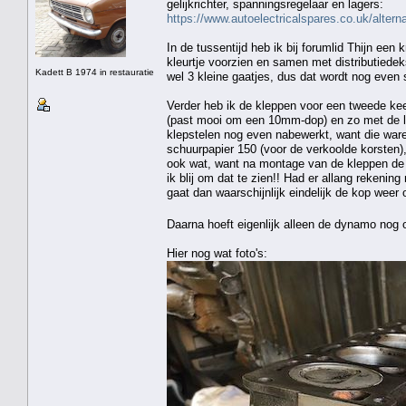
gelijkrichter, spanningsregelaar en lagers:
https://www.autoelectricalspares.co.uk/altern
In de tussentijd heb ik bij forumlid Thijn ee
kleurtje voorzien en samen met distributiedek
Kadett B 1974 in restauratie
wel 3 kleine gaatjes, dus dat wordt nog even s
Verder heb ik de kleppen voor een tweede ke
(past mooi om een 10mm-dop) en zo met de loc
klepstelen nog even nabewerkt, want die ware
schuurpapier 150 (voor de verkoolde korsten),
ook wat, want na montage van de kleppen de 
ik blij om dat te zien!! Had er allang reken
gaat dan waarschijnlijk eindelijk de kop weer
Daarna hoeft eigenlijk alleen de dynamo nog
Hier nog wat foto's: