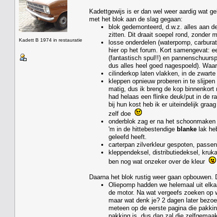
Kadettgewijs is er dan wel weer aardig wat ge
met het blok aan de slag gegaan:
blok gedemonteerd, d.w.z. alles aan de
zitten. Dit draait soepel rond, zonder me
Kadett B 1974 in restauratie
losse onderdelen (waterpomp, carburat
hier op het forum. Kort samengevat: e
(fantastisch spul!!) en pannenschuurspo
dus alles heel goed nagespoeld). Waar
cilinderkop laten vlakken, in de zwarte
kleppen opnieuw proberen in te slijpen
matig, dus ik breng de kop binnenkort 
had helaas een flinke deuk/put in de ra
bij hun kost heb ik er uiteindelijk graa
zelf doe
onderblok zag er na het schoonmaken m
'm in de hittebestendige
blanke
lak heb
geleefd heeft.
carterpan zilverkleur gespoten, passend
kleppendeksel, distributiedeksel, kruka
ben nog wat onzeker over de kleur
Daarna het blok rustig weer gaan opbouwen. D
Oliepomp hadden we helemaal uit elkaar
de motor. Na wat vergeefs zoeken op 
maar wat denk je? 2 dagen later bezoe
meteen op de eerste pagina die pakkin
pakking is, dus dan zal die zelfgemaa