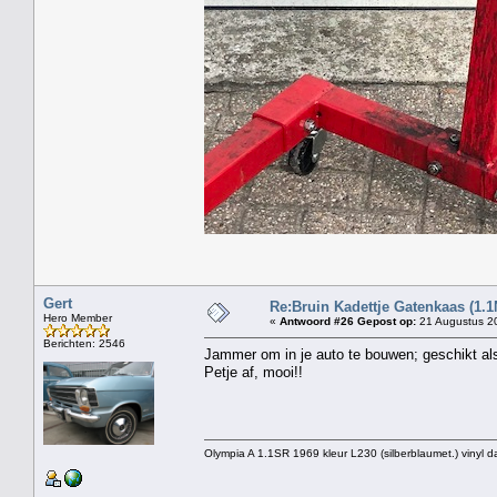
Gert
Re:Bruin Kadettje Gatenkaas (1.1
Hero Member
«
Antwoord #26 Gepost op:
21 Augustus 20
Berichten: 2546
Jammer om in je auto te bouwen; geschikt al
Petje af, mooi!!
Olympia A 1.1SR 1969 kleur L230 (silberblaumet.) vinyl d