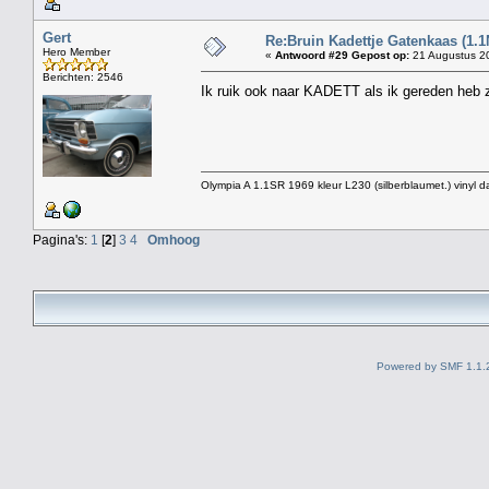
Gert
Re:Bruin Kadettje Gatenkaas (1.1
Hero Member
«
Antwoord #29 Gepost op:
21 Augustus 20
Berichten: 2546
Ik ruik ook naar KADETT als ik gereden heb 
Olympia A 1.1SR 1969 kleur L230 (silberblaumet.) vinyl d
Pagina's:
1
[
2
]
3
4
Omhoog
Powered by SMF 1.1.