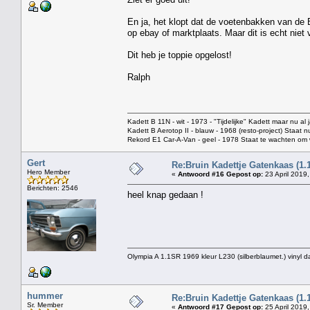
En ja, het klopt dat de voetenbakken van de 
op ebay of marktplaats. Maar dit is echt niet 
Dit heb je toppie opgelost!
Ralph
Kadett B 11N - wit - 1973 - "Tijdelijke" Kadett maar nu al j
Kadett B Aerotop II - blauw - 1968 (resto-project) Staat 
Rekord E1 Car-A-Van - geel - 1978 Staat te wachten o
Gert
Re:Bruin Kadettje Gatenkaas (1.
Hero Member
«
Antwoord #16 Gepost op:
23 April 2019,
Berichten: 2546
heel knap gedaan !
Olympia A 1.1SR 1969 kleur L230 (silberblaumet.) vinyl d
hummer
Re:Bruin Kadettje Gatenkaas (1.
Sr. Member
«
Antwoord #17 Gepost op:
25 April 2019,