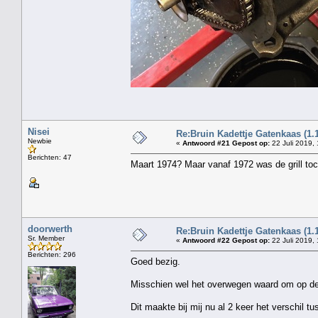
Nisei
Re:Bruin Kadettje Gatenkaas (1.
Newbie
«
Antwoord #21 Gepost op:
22 Juli 2019,
Berichten: 47
Maart 1974? Maar vanaf 1972 was de grill toc
doorwerth
Re:Bruin Kadettje Gatenkaas (1.
Sr. Member
«
Antwoord #22 Gepost op:
22 Juli 2019,
Berichten: 296
Goed bezig.
Misschien wel het overwegen waard om op de p
Dit maakte bij mij nu al 2 keer het verschil t