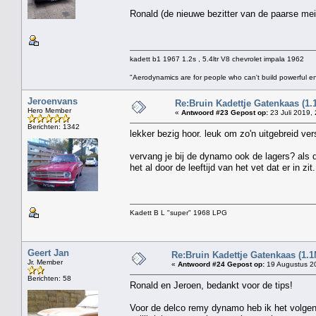
Ronald (de nieuwe bezitter van de paarse m
kadett b1 1967 1.2s , 5.4ltr V8 chevrolet impala 1962
"Aerodynamics are for people who can't build powerful e
Jeroenvans
Re:Bruin Kadettje Gatenkaas (1.
Hero Member
«
Antwoord #23 Gepost op:
23 Juli 2019,
Berichten: 1342
lekker bezig hoor. leuk om zo'n uitgebreid ver
vervang je bij de dynamo ook de lagers? als de
het al door de leeftijd van het vet dat er in zit.
Kadett B L "super" 1968 LPG
Geert Jan
Re:Bruin Kadettje Gatenkaas (1.1
Jr. Member
«
Antwoord #24 Gepost op:
19 Augustus 20
Berichten: 58
Ronald en Jeroen, bedankt voor de tips!
Voor de delco remy dynamo heb ik het volgende