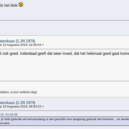
als het blok
atenkaas (1.1N 1974)
p:
21 Augustus 2019, 22:36:03 »
oopt ook goed. Inderdaad geeft dat weer moed, dat het helemaal goed gaat ko
ebben, is een verloren dag!
atenkaas (1.1N 1974)
p:
22 Augustus 2019, 08:54:23 »
19, 21:42:48
ie je hebt gebruikt als benzineslang is niet geschikt voor langdurig gebruik met benzine... ze word
benzine.