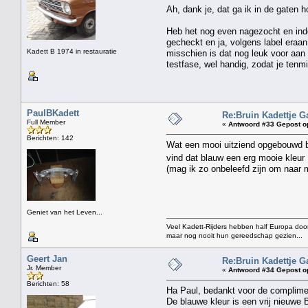
Ah, dank je, dat ga ik in de gaten 
Heb het nog even nagezocht en inde
gecheckt en ja, volgens label eraa
Kadett B 1974 in restauratie
misschien is dat nog leuk voor aan h
testfase, wel handig, zodat je tenm
PaulBKadett
Re:Bruin Kadettje G
Full Member
«
Antwoord #33 Gepost o
Berichten: 142
Wat een mooi uitziend opgebouwd b
vind dat blauw een erg mooie kleu
(mag ik zo onbeleefd zijn om naar 
Geniet van het Leven...
Veel Kadett-Rijders hebben half Europa door
maar nog nooit hun gereedschap gezien...
Geert Jan
Re:Bruin Kadettje G
Jr. Member
«
Antwoord #34 Gepost o
Berichten: 58
Ha Paul, bedankt voor de complime
De blauwe kleur is een vrij nieuw