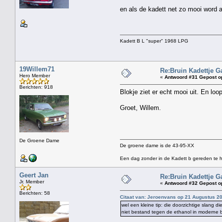
en als de kadett net zo mooi word 
Kadett B L "super" 1968 LPG
19Willem71
Re:Bruin Kadettje G
Hero Member
«
Antwoord #31 Gepost o
Berichten: 918
Blokje ziet er echt mooi uit. En l
Groet, Willem.
De Groene Dame
De groene dame is de 43-95-XX
Een dag zonder in de Kadett b gereden te h
Geert Jan
Re:Bruin Kadettje G
Jr. Member
«
Antwoord #32 Gepost o
Berichten: 58
Citaat van: Jeroenvans op 21 Augustus 20
wel een kleine tip: die doorzichtige slang d
niet bestand tegen de ethanol in moderne 