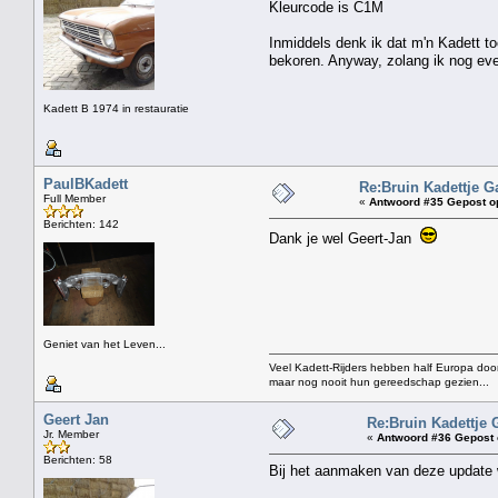
Kleurcode is C1M
Inmiddels denk ik dat m'n Kadett to
bekoren. Anyway, zolang ik nog even 
Kadett B 1974 in restauratie
PaulBKadett
Re:Bruin Kadettje G
Full Member
«
Antwoord #35 Gepost o
Berichten: 142
Dank je wel Geert-Jan
Geniet van het Leven...
Veel Kadett-Rijders hebben half Europa door
maar nog nooit hun gereedschap gezien...
Geert Jan
Re:Bruin Kadettje 
Jr. Member
«
Antwoord #36 Gepost 
Berichten: 58
Bij het aanmaken van deze update w