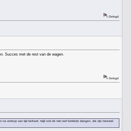
Gelogd
men. Succes met de rest van de wagen.
Gelogd
en na verloop van tijd keihard. mijd ook de met stof beklede slangen. die zijn meestal