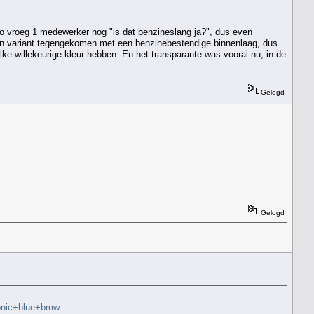
bo vroeg 1 medewerker nog "is dat benzineslang ja?", dus even
een variant tegengekomen met een benzinebestendige binnenlaag, dus
elke willekeurige kleur hebben. En het transparante was vooral nu, in de
Gelogd
Gelogd
tonic+blue+bmw