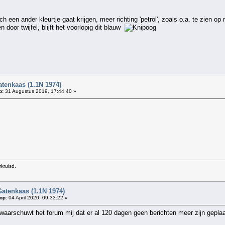
ch een ander kleurtje gaat krijgen, meer richting 'petrol', zoals o.a. te zi
door twijfel, blijft het voorlopig dit blauw
atenkaas (1.1N 1974)
p:
31 Augustus 2019, 17:44:40 »
kruisd,
Gatenkaas (1.1N 1974)
op:
04 April 2020, 09:33:22 »
aarschuwt het forum mij dat er al 120 dagen geen berichten meer zijn geplaats