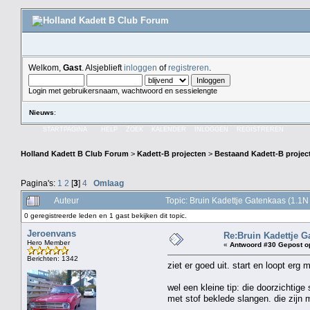
Welkom,
Gast
. Alsjeblieft
inloggen
of
registreren
.
Login met gebruikersnaam, wachtwoord en sessielengte
Nieuws
:
STARTPAGINA
HELP
ZOEK
KALENDER
INLOGGEN
REGISTREREN
Holland Kadett B Club Forum
>
Kadett-B projecten
>
Bestaand Kadett-B projec
Pagina's:
1
2
[
3
]
4
Omlaag
Auteur
Topic: Bruin Kadettje Gatenkaas (1.1
0 geregistreerde leden en 1 gast bekijken dit topic.
Jeroenvans
Re:Bruin Kadettje G
Hero Member
«
Antwoord #30 Gepost o
Berichten: 1342
ziet er goed uit. start en loopt erg 
wel een kleine tip: die doorzichtige
met stof beklede slangen. die zijn 