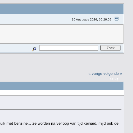
10 Augustus 2026, 05:26:59
« vorige
volgende »
PRINT
bruik met benzine... ze worden na verloop van tijd keihard. mijd ook de