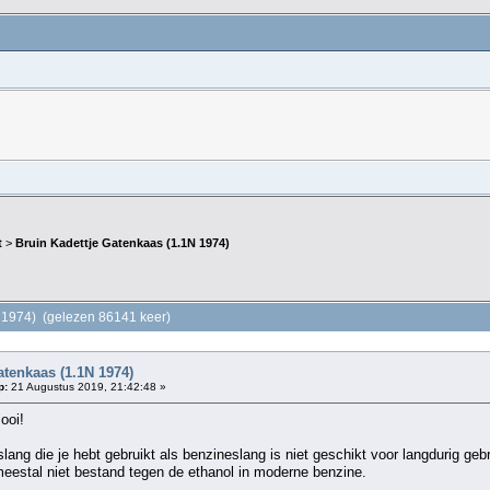
t
>
Bruin Kadettje Gatenkaas (1.1N 1974)
N 1974) (gelezen 86141 keer)
atenkaas (1.1N 1974)
p:
21 Augustus 2019, 21:42:48 »
mooi!
 slang die je hebt gebruikt als benzineslang is niet geschikt voor langdurig ge
meestal niet bestand tegen de ethanol in moderne benzine.