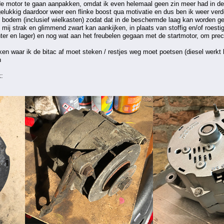
k de motor te gaan aanpakken, omdat ik even helemaal geen zin meer had in de o
k gelukkig daardoor weer een flinke boost qua motivatie en dus ben ik weer ve
 bodem (inclusief wielkasten) zodat dat in de beschermde laag kan worden geze
 mij strak en glimmend zwart kan aankijken, in plaats van stoffig en/of roes
ichter en lager) en nog wat aan het freubelen gegaan met de startmotor, om precie
kken waar ik de bitac af moet steken / restjes weg moet poetsen (diesel werk
k: