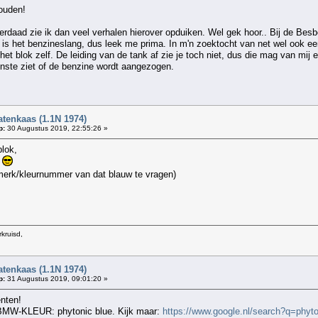
houden!
rdaad zie ik dan veel verhalen hierover opduiken. Wel gek hoor.. Bij de Bes
n is het benzineslang, dus leek me prima. In m'n zoektocht van net wel ook 
et blok zelf. De leiding van de tank af zie je toch niet, dus die mag van mij 
inste ziet of de benzine wordt aangezogen.
atenkaas (1.1N 1974)
p:
30 Augustus 2019, 22:55:26 »
lok,
r
merk/kleurnummer van dat blauw te vragen)
kruisd,
atenkaas (1.1N 1974)
p:
31 Augustus 2019, 09:01:20 »
nten!
e BMW-KLEUR: phytonic blue. Kijk maar:
https://www.google.nl/search?q=phy