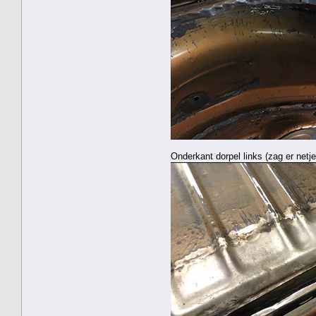
Onderkant dorpel links (zag er netj