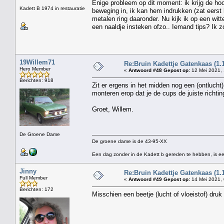
Enige probleem op dit moment: ik krijg de hoofd
Kadett B 1974 in restauratie
beweging in, ik kan hem indrukken (zat eerst h
metalen ring daaronder. Nu kijk ik op een witte
een naaldje insteken ofzo.. Iemand tips? Ik z
19Willem71
Re:Bruin Kadettje Gatenkaas (1.
Hero Member
«
Antwoord #48 Gepost op:
12 Mei 2021, 
Berichten: 918
Zit er ergens in het midden nog een (ontlucht) 
monteren erop dat je de cups de juiste richtin
Groet, Willem.
De Groene Dame
De groene dame is de 43-95-XX
Een dag zonder in de Kadett b gereden te hebben, is ee
Jinny
Re:Bruin Kadettje Gatenkaas (1.
Full Member
«
Antwoord #49 Gepost op:
14 Mei 2021, 
Berichten: 172
Misschien een beetje (lucht of vloeistof) druk