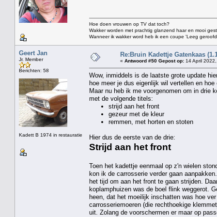
Hoe doen vrouwen op TV dat toch?
Wakker worden met prachtig glanzend haar en mooi gestift
Wanneer ik wakker word heb ik een coupe 'Leeg geroofd vo
Geert Jan
Re:Bruin Kadettje Gatenkaas (1.
Jr. Member
«
Antwoord #50 Gepost op:
14 April 2022,
Berichten: 58
Wow, inmiddels is de laatste grote update hie
hoe meer je dus eigenlijk wil vertellen en hoe
Maar nu heb ik me voorgenomen om in drie kor
met de volgende titels:
strijd aan het front
gezeur met de kleur
remmen, met horten en stoten
Kadett B 1974 in restauratie
Hier dus de eerste van de drie:
Strijd aan het front
Toen het kadettje eenmaal op z'n wielen sto
kon ik de carrosserie verder gaan aanpakken. 
het tijd om aan het front te gaan strijden. 
koplamphuizen was de boel flink weggerot. Ge
heen, dat het moeilijk inschatten was hoe ver
carrosseriemoeren (die rechthoekige klemmetje
uit. Zolang de voorschermen er maar op passe