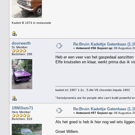
Kadett B 1974 in restauratie
doorwerth
Re:Bruin Kadettje Gatenkaas (1.1
Sr. Member
«
Antwoord #56 Gepost op:
06 Augustus 20
Berichten: 296
Heb er een veer van het gaspedaal aanzitten (
Effe knutselen en klaar, werkt prima dus ik vi
kadett b1 1967 1.2s , 5.4ltr V8 chevrolet impala 1962
"Aerodynamics are for people who can't build powerful e
19Willem71
Re:Bruin Kadettje Gatenkaas (1.1
Hero Member
«
Antwoord #57 Gepost op:
06 Augustus 20
Berichten: 918
Als het goed is heb ik hier nog wel iets liggen
Groet Willem.