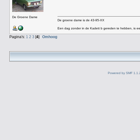
De Groene Dame
De groene dame is de 43-95-XX
Een dag zonder in de Kadett b gereden te hebben, is ee
Pagina's:
1
2
3
[
4
]
Omhoog
Powered by SMF 1.1.