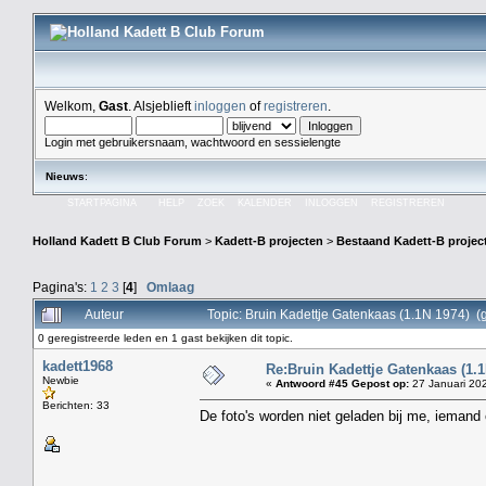
Welkom,
Gast
. Alsjeblieft
inloggen
of
registreren
.
Login met gebruikersnaam, wachtwoord en sessielengte
Nieuws
:
STARTPAGINA
HELP
ZOEK
KALENDER
INLOGGEN
REGISTREREN
Holland Kadett B Club Forum
>
Kadett-B projecten
>
Bestaand Kadett-B projec
Pagina's:
1
2
3
[
4
]
Omlaag
Auteur
Topic: Bruin Kadettje Gatenkaas (1.1N 1974) (
0 geregistreerde leden en 1 gast bekijken dit topic.
kadett1968
Re:Bruin Kadettje Gatenkaas (1.1
Newbie
«
Antwoord #45 Gepost op:
27 Januari 202
Berichten: 33
De foto's worden niet geladen bij me, iemand