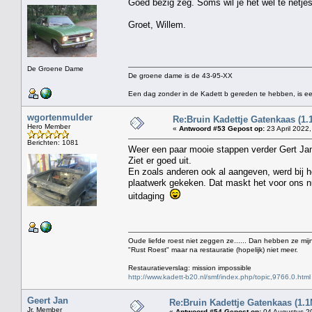
Goed bezig zeg. Soms wil je het wel te net
Groet, Willem.
De Groene Dame
De groene dame is de 43-95-XX
Een dag zonder in de Kadett b gereden te hebben, is ee
wgortenmulder
Re:Bruin Kadettje Gatenkaas (1.
Hero Member
«
Antwoord #53 Gepost op:
23 April 2022,
Berichten: 1081
Weer een paar mooie stappen verder Gert Ja
Ziet er goed uit.
En zoals anderen ook al aangeven, werd bij h
plaatwerk gekeken. Dat maskt het voor ons nu
uitdaging
Oude liefde roest niet zeggen ze...... Dan hebben ze mijn
"Rust Roest" maar na restauratie (hopelijk) niet meer.
Restauratieverslag: mission impossible
http://www.kadett-b20.nl/smf/index.php/topic,9766.0.html
Geert Jan
Re:Bruin Kadettje Gatenkaas (1.1
Jr. Member
«
Antwoord #54 Gepost op:
04 Augustus 20