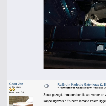
Geert Jan
Re:Bruin Kadettje Gatenkaas (1.1
Jr. Member
«
Antwoord #55 Gepost op:
04 Augustus 20
Berichten: 58
Zoals gezegd, intussen ben ik wat verder en z
koppelingsvork? En heeft iemand zoiets ligge