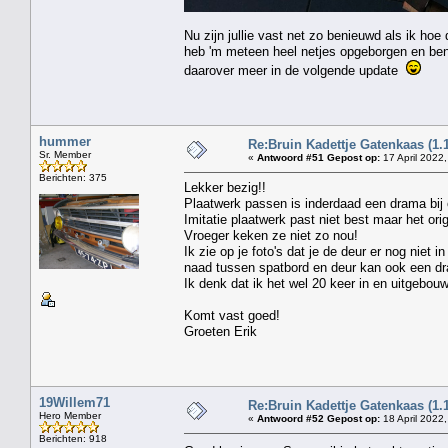
Nu zijn jullie vast net zo benieuwd als ik hoe
heb 'm meteen heel netjes opgeborgen en ben 
daarover meer in de volgende update
hummer
Re:Bruin Kadettje Gatenkaas (1.
Sr. Member
«
Antwoord #51 Gepost op:
17 April 2022,
Berichten: 375
Lekker bezig!!
Plaatwerk passen is inderdaad een drama bij 
Imitatie plaatwerk past niet best maar het orig
Vroeger keken ze niet zo nou!
Ik zie op je foto's dat je de deur er nog niet i
naad tussen spatbord en deur kan ook een dr
Ik denk dat ik het wel 20 keer in en uitgebou
Komt vast goed!
Groeten Erik
19Willem71
Re:Bruin Kadettje Gatenkaas (1.
Hero Member
«
Antwoord #52 Gepost op:
18 April 2022,
Berichten: 918