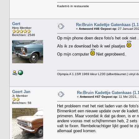
Kadett-b in restauratie
Gert
Re:Bruin Kadettje Gatenkaas (1.1
Hero Member
«
Antwoord #46 Gepost op:
27 Januari 202
Berichten: 2546
Op mijn phone doen deze foto's het ook niet .
Als ik ze download heb ik wel plaatjes
Op mijn computer
Niet geprobeerd.
Olympia A 1.1SR 1969 kleur L230 (silberblaumet.) vinyl d
Geert Jan
Re:Bruin Kadettje Gatenkaas (1.
Jr. Member
«
Antwoord #47 Gepost op:
11 Mei 2021, 
Berichten: 58
Het probleem met het niet laden van de foto's 
Binnenkort een nieuwe update over de kadett. 
primeren. Maar voordat ik dat ga doen, is er
andere vooras met schijfremmen heb, 2 sets r
valt te fixen. Rembekrachtiger lijkt goed te 
allemaal goed komen.