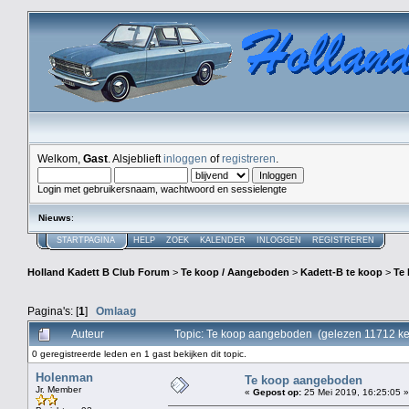
Welkom,
Gast
. Alsjeblieft
inloggen
of
registreren
.
Login met gebruikersnaam, wachtwoord en sessielengte
Nieuws
:
STARTPAGINA
HELP
ZOEK
KALENDER
INLOGGEN
REGISTREREN
Holland Kadett B Club Forum
>
Te koop / Aangeboden
>
Kadett-B te koop
>
Te
Pagina's: [
1
]
Omlaag
Auteur
Topic: Te koop aangeboden (gelezen 11712 ke
0 geregistreerde leden en 1 gast bekijken dit topic.
Holenman
Te koop aangeboden
Jr. Member
«
Gepost op:
25 Mei 2019, 16:25:05 »