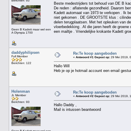
Berichten: 93
Beste medestrijders tot behoud van DE B kade
De reden : aflatende gezondheid. Daarom ben 
Kadett automaat van 1973 te verkopen . Ik b
niet gekomen . DE GROOTSTE klus : cilinderk
delen terugplaatsen. Met het opleuken van d
vloerbedekking . Al die jaren heeft de groene 
Geen B Kadett maar wel een
een mailtje . Vriendelijke krokante Kadett gro
A Olympia 1700
daddyphilipsen
Re:Te koop aangeboden
Full Member
«
Antwoord #1 Gepost op:
29 Mei 2019, 0
Berichten: 122
Hallo Will
Heb je op je hotmail account een email gestu
Holenman
Re:Te koop aangeboden
Jr. Member
«
Antwoord #2 Gepost op:
29 Mei 2019, 1
Berichten: 93
Hallo Daddy ,
Mail is intussen beantwoord
Geen B Kadett maar wel een