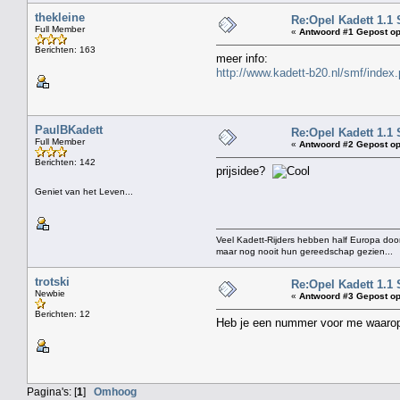
thekleine
Re:Opel Kadett 1.1 
Full Member
«
Antwoord #1 Gepost op
Berichten: 163
meer info:
http://www.kadett-b20.nl/smf/index.
PaulBKadett
Re:Opel Kadett 1.1 
Full Member
«
Antwoord #2 Gepost op
Berichten: 142
prijsidee?
Geniet van het Leven...
Veel Kadett-Rijders hebben half Europa door
maar nog nooit hun gereedschap gezien...
trotski
Re:Opel Kadett 1.1 
Newbie
«
Antwoord #3 Gepost op
Berichten: 12
Heb je een nummer voor me waarop 
Pagina's: [
1
]
Omhoog