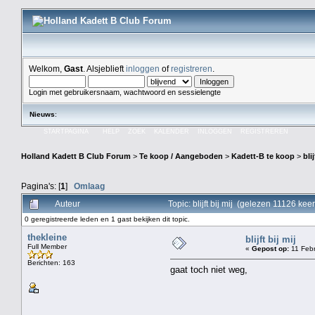
Welkom,
Gast
. Alsjeblieft
inloggen
of
registreren
.
Login met gebruikersnaam, wachtwoord en sessielengte
Nieuws
:
STARTPAGINA
HELP
ZOEK
KALENDER
INLOGGEN
REGISTREREN
Holland Kadett B Club Forum
>
Te koop / Aangeboden
>
Kadett-B te koop
>
blij
Pagina's: [
1
]
Omlaag
Auteur
Topic: blijft bij mij (gelezen 11126 keer
0 geregistreerde leden en 1 gast bekijken dit topic.
thekleine
blijft bij mij
Full Member
«
Gepost op:
11 Febr
Berichten: 163
gaat toch niet weg,