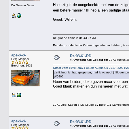
Hoe krijg ik de aangekoekte roet van de zuige
De Groene Dame
een betere manier? Ik heb al een partijtje st
Groet, Willem.
De groene dame is de 43-95-XX
Een dag zonder in de Kadett b gereden te hebben, is ee
apex4x4
Re:03-61-RD
Hero Member
«
Antwoord #25 Gepost op:
22 Augustus 20
Berichten: 1631
Citaat van: 19Willem71 op 20 Augustus 2017, 22:01:2
als ik het niet had gespoten, had ik waarschijnlijk een
WD40?
Geen van beiden, deze geven maar voor een k
Goed blank maken en dun insmeren met wat ol
1971 Opel Kadett b LS Coupe By-Buick 1.1 Lamborghini
apex4x4
Re:03-61-RD
Hero Member
«
Antwoord #26 Gepost op:
22 Augustus 20