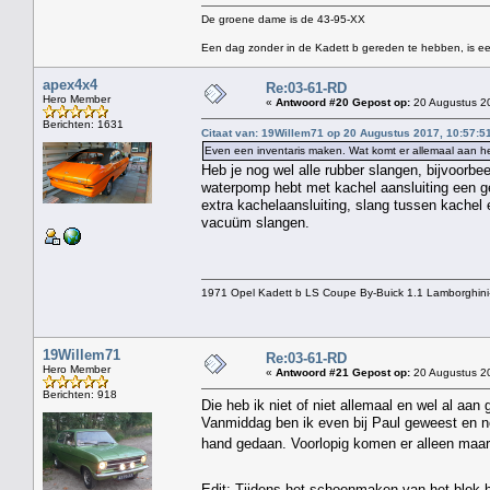
De groene dame is de 43-95-XX
Een dag zonder in de Kadett b gereden te hebben, is ee
apex4x4
Re:03-61-RD
Hero Member
«
Antwoord #20 Gepost op:
20 Augustus 20
Berichten: 1631
Citaat van: 19Willem71 op 20 Augustus 2017, 10:57:5
Even een inventaris maken. Wat komt er allemaal aan h
Heb je nog wel alle rubber slangen, bijvoorbee
waterpomp hebt met kachel aansluiting een g
extra kachelaansluiting, slang tussen kachel
vacuüm slangen.
1971 Opel Kadett b LS Coupe By-Buick 1.1 Lamborghini
19Willem71
Re:03-61-RD
Hero Member
«
Antwoord #21 Gepost op:
20 Augustus 20
Berichten: 918
Die heb ik niet of niet allemaal en wel al aa
Vanmiddag ben ik even bij Paul geweest en n
hand gedaan. Voorlopig komen er alleen maar
Edit: Tijdens het schoonmaken van het blok h