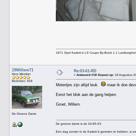
1971 Opel Kadett b LS Coupe By-Buick 1.1 Lamborghini
19Willem71
Re:03-61-RD
Hero Member
«
Antwoord #18 Gepost op:
19 Augustus 20
Berichten: 918
Metertjes zijn altijd leuk.
maar ik doe deze 
Eerst het blok aan de gang helpen.
Groet, Willem.
De Groene Dame
De groene dame is de 43-95-XX
Een dag zonder in de Kadett b gereden te hebben, is ee