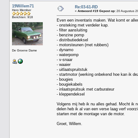
19Willem71
Re:03-61-RD
Hero Member
«
Antwoord #19 Gepost op:
20 Augustus 20
Berichten: 918
Even een inventaris maken. Wat komt er alle
- onsteking met verdeler kap.
- filter aansluiting
- benzine pomp
- distributiedeksel
- motorsteunen (met rubbers)
- dynamo
De Groene Dame
- waterpomp
- v-snaar
- waaier
- uitlaatspruitstuk
- startmotor (werking onbekend hoe kan ik de
- bougies
- bougiekabels
- inlaatspruitsuk met carburateur
- kleppendeksel
Volgens mij heb ik nu alles gehad. Mocht ik
delen heb ik al van een verse laag verf voor
starten met de montage van de motor.
Groet, Willem.