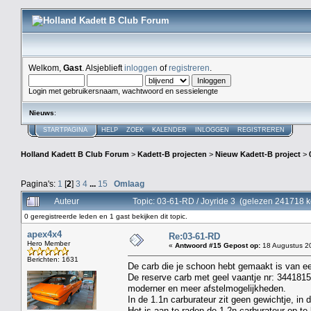
Welkom,
Gast
. Alsjeblieft
inloggen
of
registreren
.
Login met gebruikersnaam, wachtwoord en sessielengte
Nieuws
:
STARTPAGINA
HELP
ZOEK
KALENDER
INLOGGEN
REGISTREREN
Holland Kadett B Club Forum
>
Kadett-B projecten
>
Nieuw Kadett-B project
>
Pagina's:
1
[
2
]
3
4
...
15
Omlaag
Auteur
Topic: 03-61-RD / Joyride 3 (gelezen 241718 k
0 geregistreerde leden en 1 gast bekijken dit topic.
apex4x4
Re:03-61-RD
Hero Member
«
Antwoord #15 Gepost op:
18 Augustus 20
Berichten: 1631
De carb die je schoon hebt gemaakt is van ee
De reserve carb met geel vaantje nr: 3441815 
moderner en meer afstelmogelijkheden.
In de 1.1n carburateur zit geen gewichtje, in 
Het is aan te raden de 1.2n carburateur op te