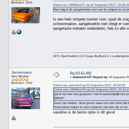
Berichten: 1631
Citaat van: 19Willem71 op 22 Augustus 2017, 19:38:3
Hoe krijg ik de aangekoekte roet van de zuigers en uit 
Is een hele simpele manier voor, spuit de zu
schoonmaken, aangekoekte roet vliegt er vanaf
aangetaste metalen onderdelen, heb zo alle o
1971 Opel Kadett b LS Coupe By-Buick 1.1 Lamborghini
Jeroenvans
Re:03-61-RD
Hero Member
«
Antwoord #27 Gepost op:
22 Augustus 20
Berichten: 1342
Citaat van: apex4x4 op 22 Augustus 2017, 20:54:39
Citaat van: 19Willem71 op 20 Augustus 2017, 22:01:2
als ik het niet had gespoten, had ik waarschijnlijk een
WD40?
Geen van beiden, deze geven maar voor een korte tijd 
Goed blank maken en dun insmeren met wat olie of vet.
vaseline is de beste optie in dit geval