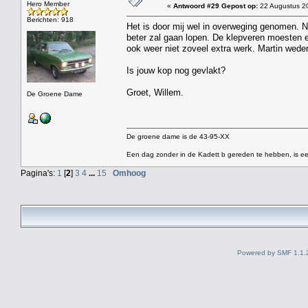
Hero Member
«
Antwoord #29 Gepost op:
22 Augustus 20
Berichten: 918
Het is door mij wel in overweging genomen. Nu
beter zal gaan lopen. De klepveren moesten er
ook weer niet zoveel extra werk. Martin wedero
Is jouw kop nog gevlakt?
Groet, Willem.
De Groene Dame
De groene dame is de 43-95-XX
Een dag zonder in de Kadett b gereden te hebben, is ee
Pagina's:
1
[
2
]
3
4
...
15
Omhoog
Powered by SMF 1.1.