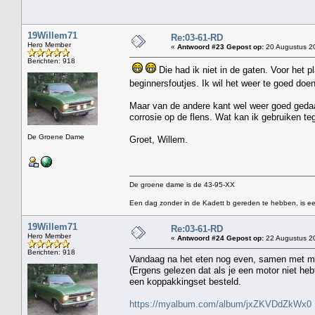
19Willem71
Re:03-61-RD
Hero Member
«
Antwoord #23 Gepost op:
20 Augustus 20
Berichten: 918
Die had ik niet in de gaten. Voor het 
beginnersfoutjes. Ik wil het weer te goed do
Maar van de andere kant wel weer goed gedaan
corrosie op de flens. Wat kan ik gebruiken t
De Groene Dame
Groet, Willem.
De groene dame is de 43-95-XX
Een dag zonder in de Kadett b gereden te hebben, is ee
19Willem71
Re:03-61-RD
Hero Member
«
Antwoord #24 Gepost op:
22 Augustus 20
Berichten: 918
Vandaag na het eten nog even, samen met mijn
(Ergens gelezen dat als je een motor niet hebt 
een koppakkingset besteld.
https://myalbum.com/album/jxZKVDdZkWx0