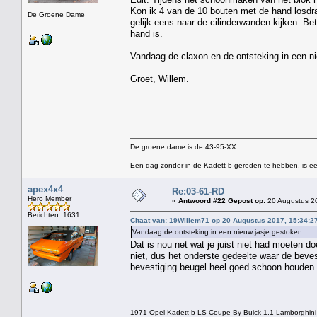
Kon ik 4 van de 10 bouten met de hand losdr
De Groene Dame
gelijk eens naar de cilinderwanden kijken. Bet
hand is.
Vandaag de claxon en de ontsteking in een ni
Groet, Willem.
De groene dame is de 43-95-XX
Een dag zonder in de Kadett b gereden te hebben, is ee
apex4x4
Re:03-61-RD
Hero Member
«
Antwoord #22 Gepost op:
20 Augustus 20
Berichten: 1631
Citaat van: 19Willem71 op 20 Augustus 2017, 15:34:2
Vandaag de ontsteking in een nieuw jasje gestoken.
Dat is nou net wat je juist niet had moeten 
niet, dus het onderste gedeelte waar de bev
bevestiging beugel heel goed schoon houden e
1971 Opel Kadett b LS Coupe By-Buick 1.1 Lamborghini