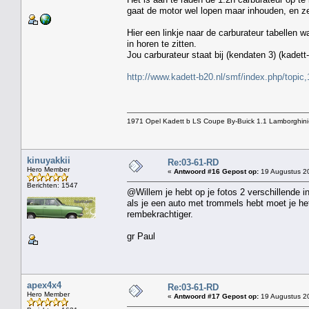
gaat de motor wel lopen maar inhouden, en zee
Hier een linkje naar de carburateur tabellen wa
in horen te zitten.
Jou carburateur staat bij (kendaten 3) (kadett
http://www.kadett-b20.nl/smf/index.php/top
1971 Opel Kadett b LS Coupe By-Buick 1.1 Lamborghini
kinuyakkii
Re:03-61-RD
Hero Member
«
Antwoord #16 Gepost op:
19 Augustus 20
Berichten: 1547
@Willem je hebt op je fotos 2 verschillende in
als je een auto met trommels hebt moet je het
rembekrachtiger.
gr Paul
apex4x4
Re:03-61-RD
Hero Member
«
Antwoord #17 Gepost op:
19 Augustus 20