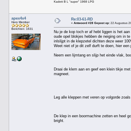
Kadett B L "super" 1968 LPG
apex4x4
Re:03-61-RD
Hero Member
«
Antwoord #28 Gepost op:
22 Augustus 20
Berichten: 1631
Nu je de kop toch er af hebt liggen is het aa
oude opel blokjes hebben de neiging om in te
inlslijpt in de klepzetel dichten deze weer 10
Weet niet of je dit zelf durft te doen, hier ee
Neem een lijmtang en slijp het einde vlak, b
Draai de klem aan en geef een klein tikje me
magneet.
Leg alle kleppen met veren op volgorde zoals 
De klep in een boormachine zetten en heel g
bright.