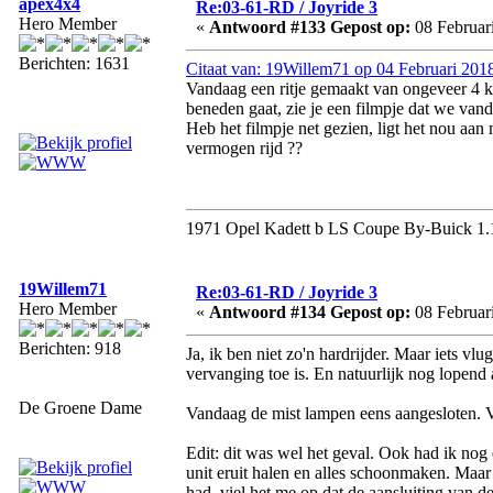
apex4x4
Re:03-61-RD / Joyride 3
Hero Member
«
Antwoord #133 Gepost op:
08 Februari
Berichten: 1631
Citaat van: 19Willem71 op 04 Februari 201
Vandaag een ritje gemaakt van ongeveer 4 km
beneden gaat, zie je een filmpje dat we va
Heb het filmpje net gezien, ligt het nou aan 
vermogen rijd ??
1971 Opel Kadett b LS Coupe By-Buick 1.
19Willem71
Re:03-61-RD / Joyride 3
Hero Member
«
Antwoord #134 Gepost op:
08 Februari
Berichten: 918
Ja, ik ben niet zo'n hardrijder. Maar iets vl
vervanging toe is. En natuurlijk nog lopend a
De Groene Dame
Vandaag de mist lampen eens aangesloten. Va
Edit: dit was wel het geval. Ook had ik nog
unit eruit halen en alles schoonmaken. Maa
had, viel het me op dat de aansluiting van de