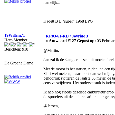
namelijk...
Kadett B L "super" 1968 LPG
19Willem71
Re:03-61-RD / Joyride 3
Hero Member
«
Antwoord #127 Gepost op:
03 Februari
Berichten: 918
@Martin,
dan zal ik de slang er tussen uit moeten br
De Groene Dame
Met de motor is het starten, rijden, na een t
Start wel meteen, maar moet dan wel mijn g
behoorlijk stotteren de laatste 50 meter, d
eens verwijderen. Het onderste stuk is inde
Ik heb nog steeds dezelfde carburateur erop 
de sproeiers uit de andere carburateur gekre
@Jeroen,