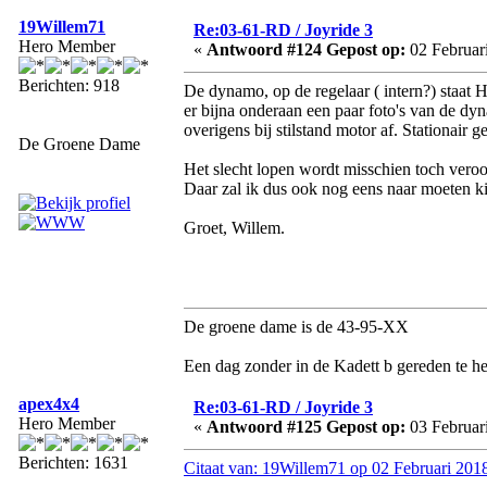
19Willem71
Re:03-61-RD / Joyride 3
Hero Member
«
Antwoord #124 Gepost op:
02 Februari
Berichten: 918
De dynamo, op de regelaar ( intern?) staat H
er bijna onderaan een paar foto's van de dy
overigens bij stilstand motor af. Stationair g
De Groene Dame
Het slecht lopen wordt misschien toch ver
Daar zal ik dus ook nog eens naar moeten ki
Groet, Willem.
De groene dame is de 43-95-XX
Een dag zonder in de Kadett b gereden te he
apex4x4
Re:03-61-RD / Joyride 3
Hero Member
«
Antwoord #125 Gepost op:
03 Februari
Berichten: 1631
Citaat van: 19Willem71 op 02 Februari 201