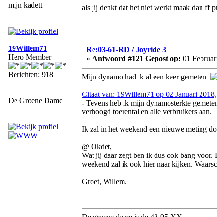
mijn kadett
als jij denkt dat het niet werkt maak dan f
19Willem71
Re:03-61-RD / Joyride 3
Hero Member
«
Antwoord #121 Gepost op:
01 Februari
Berichten: 918
Mijn dynamo had ik al een keer gemeten
Citaat van: 19Willem71 op 02 Januari 2018,
De Groene Dame
- Tevens heb ik mijn dynamosterkte gemeten; 1
verhoogd toerental en alle verbruikers aan.
Ik zal in het weekend een nieuwe meting do
@ Okdet,
Wat jij daar zegt ben ik dus ook bang voor. E
weekend zal ik ook hier naar kijken. Waarsc
Groet, Willem.
De groene dame is de 43-95-XX