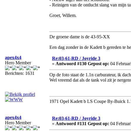
- Reinigen van de ontlucht slang van mijn ta
Groet, Willem.
De groene dame is de 43-95-XX
Een dag zonder in de Kadett b gereden te he
apex4x4
Re:03-61-RD / Joyride 3
Hero Member
«
Antwoord #130 Gepost op:
04 Februari
Berichten: 1631
Op de foto staat de 1.1n carburateur, ik dacht 
Wel vreemd dat als de tank vol zit je nergen
1971 Opel Kadett b LS Coupe By-Buick 1.
apex4x4
Re:03-61-RD / Joyride 3
Hero Member
«
Antwoord #131 Gepost op:
04 Februari