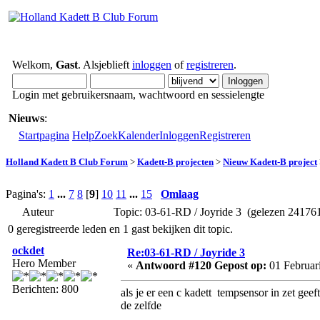
Welkom,
Gast
. Alsjeblieft
inloggen
of
registreren
.
Login met gebruikersnaam, wachtwoord en sessielengte
Nieuws
:
Startpagina
Help
Zoek
Kalender
Inloggen
Registreren
Holland Kadett B Club Forum
>
Kadett-B projecten
>
Nieuw Kadett-B project
Pagina's:
1
...
7
8
[
9
]
10
11
...
15
Omlaag
Auteur
Topic: 03-61-RD / Joyride 3 (gelezen 241761
0 geregistreerde leden en 1 gast bekijken dit topic.
ockdet
Re:03-61-RD / Joyride 3
Hero Member
«
Antwoord #120 Gepost op:
01 Februari
Berichten: 800
als je er een c kadett tempsensor in zet geef
de zelfde