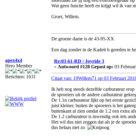
Inderdaad zie jij nog een externeregelaar op
Wat geen functie heeft en krijgt wil ik van 
Groet, Willem.
De groene dame is de 43-95-XX
Een dag zonder in de Kadett b gereden te he
apex4x4
Re:03-61-RD / Joyride 3
Hero Member
«
Antwoord #128 Gepost op:
03 Februari
Berichten: 1631
Citaat van: 19Willem71 op 03 Februari 201
Ik heb nog steeds dezelfde carburateur erop 
de sproeiers uit de andere carburateur gekre
De 1.1n carburateur lijkt op het eerste gezi
juist kleiner, buiten de sproeiers is het gat
buitenkant al zien omdat de 1.2 een extra afs
De 1.2 carburateur is inwendig ook iets ande
Het wil dus niet zeggen dat als je de sproeier
dus helaas niet zo