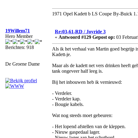
1971 Opel Kadett b LS Coupe By-Buick 1.
19Willem71
Re:03-61-RD / Joyride 3
Hero Member
«
Antwoord #129 Gepost op:
03 Februari
Berichten: 918
Als ik het verhaal van Martin goed begrijp is
Kadett-je.
De Groene Dame
Maar als de kadett net vers drinken heeft g
tank ongeveer half leeg is.
Bij het inbouwen heb ik vernieuwd:
- Verdeler.
- Verdeler kap.
- Bougie kabels.
Wat nog steeds moet gebeuren:
- Het lopend afstellen van de kleppen.
- Nieuw gaspedaal lager.
- Nieuw lager aan het schutbord.