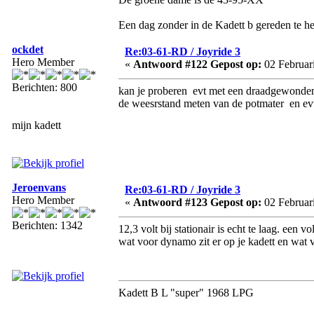
Een dag zonder in de Kadett b gereden te he
ockdet
Re:03-61-RD / Joyride 3
Hero Member
«
Antwoord #122 Gepost op:
02 Februari
Berichten: 800
kan je proberen evt met een draadgewonden 
de weesrstand meten van de potmater en ev
mijn kadett
Jeroenvans
Re:03-61-RD / Joyride 3
Hero Member
«
Antwoord #123 Gepost op:
02 Februari
Berichten: 1342
12,3 volt bij stationair is echt te laag. een v
wat voor dynamo zit er op je kadett en wat v
Kadett B L "super" 1968 LPG