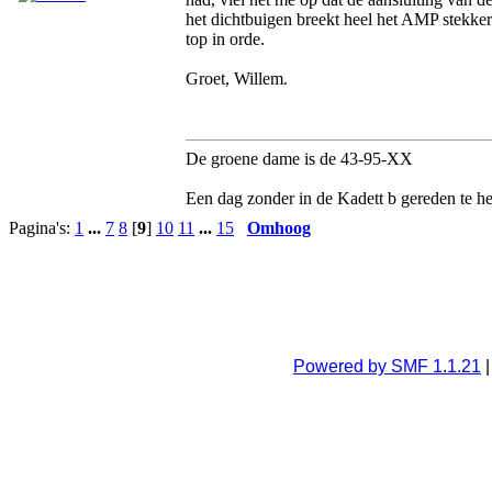
het dichtbuigen breekt heel het AMP stekker
top in orde.
Groet, Willem.
De groene dame is de 43-95-XX
Een dag zonder in de Kadett b gereden te he
Pagina's:
1
...
7
8
[
9
]
10
11
...
15
Omhoog
Powered by SMF 1.1.21