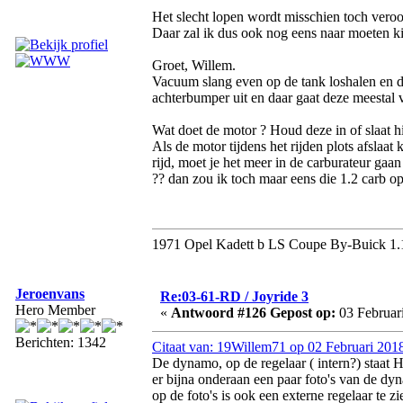
Het slecht lopen wordt misschien toch ver
Daar zal ik dus ook nog eens naar moeten ki
Groet, Willem.
Vacuum slang even op de tank loshalen en doo
achterbumper uit en daar gaat deze meestal 
Wat doet de motor ? Houd deze in of slaat hij
Als de motor tijdens het rijden plots afslaat
rijd, moet je het meer in de carburateur gaan
?? dan zou ik toch maar eens die 1.2 carb op
1971 Opel Kadett b LS Coupe By-Buick 1.
Jeroenvans
Re:03-61-RD / Joyride 3
Hero Member
«
Antwoord #126 Gepost op:
03 Februari
Berichten: 1342
Citaat van: 19Willem71 op 02 Februari 201
De dynamo, op de regelaar ( intern?) staat H
er bijna onderaan een paar foto's van de dyn
op de foto's is ook een externe regelaar te 