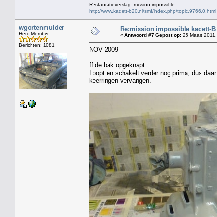
Restauratieverslag: mission impossible
http://www.kadett-b20.nl/smf/index.php/topic,9766.0.html
wgortenmulder
Re:mission impossible kadett-B
Hero Member
«
Antwoord #7 Gepost op:
25 Maart 2011,
Berichten: 1081
NOV 2009
ff de bak opgeknapt.
Loopt en schakelt verder nog prima, dus daa
keerringen vervangen.