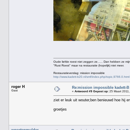
Oude liefde roest niet zeggen ze...... Dan hebben ze mijn
"Rust Roest" maar na restauratie (hopelijk) niet meer.
Restauratieverslag: mission impossible
http://www.kadett-b20.nl/smf/index.php/topic,9766.0.html
roger H
Re:mission impossible kadett-B
Gast
«
Antwoord #9 Gepost op:
25 Maart 2011,
ziet er leuk uit wouter,ben benieuwd hoe hij er
groetjes
wgortenmulder