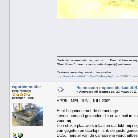
Oude liefde roest niet zeggen ze...... Dan hebben ze mijn
"Rust Roest" maar na restauratie (hopelijk) niet meer.
Restauratieverslag: mission impossible
http://www.kadett-b20.nl/smf/index.php/topic,9766.0.html
wgortenmulder
Re:mission impossible kadett-B
Hero Member
«
Antwoord #5 Gepost op:
23 Maart 2011,
Berichten: 1081
APRIL, MEI, JUNI, JULI 2009
Echt begonnen met de demontage.
Tevens iemand gevonden die er wel heil in za
voor mij.
Een stukje plaatwerk inlassen dat lukt mij nog
van gegeten en daarbij mis ik de juiste geree
DUS.. herstel van de carrosserie wordt uitbe