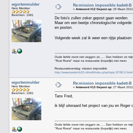
wgortenmulder
Re:mission impossible kadett-B
Hero Member
«
Antwoord #12 Gepost op:
26 Maart 2011
Berichten: 1081
De foto's zullen zeker gepost gaan worden.
Maar om een beetje chronologische volgorde in
en posten.
Volgende week zal ik weer een rijtje plaats
Oude liefde roest niet zeggen ze...... Dan hebben ze mijn
"Rust Roest" maar na restauratie (hopelijk) niet meer.
Restauratieverslag: mission impossible
http://www.kadett-b20.nl/smf/index.php/topic,9766.0.html
wgortenmulder
Re:mission impossible kadett-B
Hero Member
«
Antwoord #13 Gepost op:
27 Maart 2011
Berichten: 1081
Tanx Fred,
ik blijf uiteraard het project van jou en Roger
Oude liefde roest niet zeggen ze...... Dan hebben ze mijn
"Rust Roest" maar na restauratie (hopelijk) niet meer.