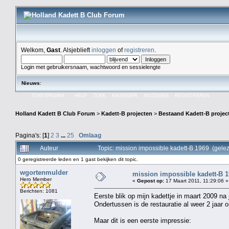
Welkom,
Gast
. Alsjeblieft
inloggen
of
registreren
.
Login met gebruikersnaam, wachtwoord en sessielengte
Nieuws
:
STARTPAGINA
HELP
ZOEK
KALENDER
INLOGGEN
REGISTREREN
Holland Kadett B Club Forum
>
Kadett-B projecten
>
Bestaand Kadett-B projec
Pagina's: [
1
]
2
3
...
25
Omlaag
Auteur
Topic: mission impossible kadett-B 1969 (gele
0 geregistreerde leden en 1 gast bekijken dit topic.
wgortenmulder
mission impossible kadett-B 
Hero Member
«
Gepost op:
17 Maart 2011, 11:29:06 »
Berichten: 1081
Eerste blik op mijn kadettje in maart 2009 na j
Ondertussen is de restauratie al weer 2 jaar 
Maar dit is een eerste impressie: