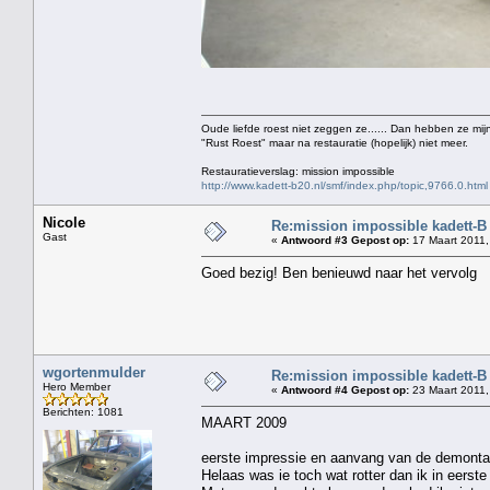
Oude liefde roest niet zeggen ze...... Dan hebben ze mijn
"Rust Roest" maar na restauratie (hopelijk) niet meer.
Restauratieverslag: mission impossible
http://www.kadett-b20.nl/smf/index.php/topic,9766.0.html
Nicole
Re:mission impossible kadett-B
Gast
«
Antwoord #3 Gepost op:
17 Maart 2011,
Goed bezig! Ben benieuwd naar het vervolg
wgortenmulder
Re:mission impossible kadett-B
Hero Member
«
Antwoord #4 Gepost op:
23 Maart 2011,
Berichten: 1081
MAART 2009
eerste impressie en aanvang van de demonta
Helaas was ie toch wat rotter dan ik in eerste