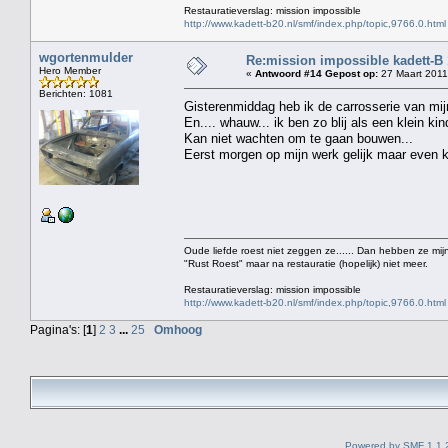
Restauratieverslag: mission impossible
http://www.kadett-b20.nl/smf/index.php/topic,9766.0.html
wgortenmulder
Re:mission impossible kadett-B
Hero Member
«
Antwoord #14 Gepost op:
27 Maart 2011
Berichten: 1081
Gisterenmiddag heb ik de carrosserie van mij
En.... whauw... ik ben zo blij als een klein kind
Kan niet wachten om te gaan bouwen...
Eerst morgen op mijn werk gelijk maar even ki
Oude liefde roest niet zeggen ze...... Dan hebben ze mijn
"Rust Roest" maar na restauratie (hopelijk) niet meer.
Restauratieverslag: mission impossible
http://www.kadett-b20.nl/smf/index.php/topic,9766.0.html
Pagina's: [
1
]
2
3
...
25
Omhoog
Powered by SMF 1.1.