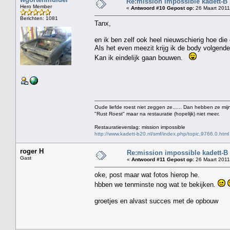
Re:mission impossible kadett-B
Hero Member
«
Antwoord #10 Gepost op:
26 Maart 2011
Berichten: 1081
Tanx,
en ik ben zelf ook heel nieuwschierig hoe die 
Als het even meezit krijg ik de body volgende 
Kan ik eindelijk gaan bouwen.
Oude liefde roest niet zeggen ze...... Dan hebben ze mijn
"Rust Roest" maar na restauratie (hopelijk) niet meer.
Restauratieverslag: mission impossible
http://www.kadett-b20.nl/smf/index.php/topic,9766.0.html
roger H
Re:mission impossible kadett-B
Gast
«
Antwoord #11 Gepost op:
26 Maart 2011
oke, post maar wat fotos hierop he.
hbben we tenminste nog wat te bekijken.
groetjes en alvast succes met de opbouw