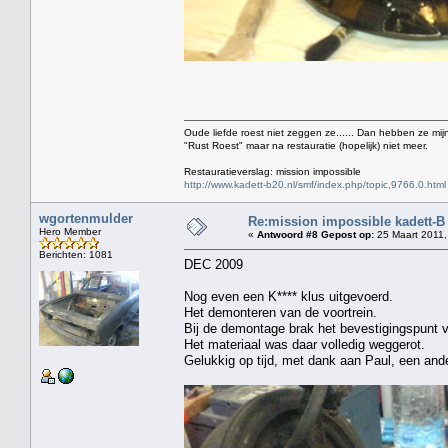
Oude liefde roest niet zeggen ze...... Dan hebben ze mijn
"Rust Roest" maar na restauratie (hopelijk) niet meer.
Restauratieverslag: mission impossible
http://www.kadett-b20.nl/smf/index.php/topic,9766.0.html
wgortenmulder
Re:mission impossible kadett-B
Hero Member
«
Antwoord #8 Gepost op:
25 Maart 2011,
Berichten: 1081
DEC 2009
Nog even een K**** klus uitgevoerd.
Het demonteren van de voortrein.
Bij de demontage brak het bevestigingspunt 
Het materiaal was daar volledig weggerot.
Gelukkig op tijd, met dank aan Paul, een and