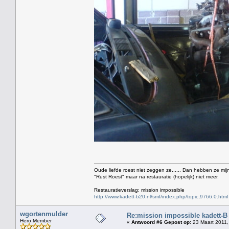
Oude liefde roest niet zeggen ze...... Dan hebben ze mijn
"Rust Roest" maar na restauratie (hopelijk) niet meer.
Restauratieverslag: mission impossible
http://www.kadett-b20.nl/smf/index.php/topic,9766.0.html
wgortenmulder
Re:mission impossible kadett-B
Hero Member
«
Antwoord #6 Gepost op:
23 Maart 2011,