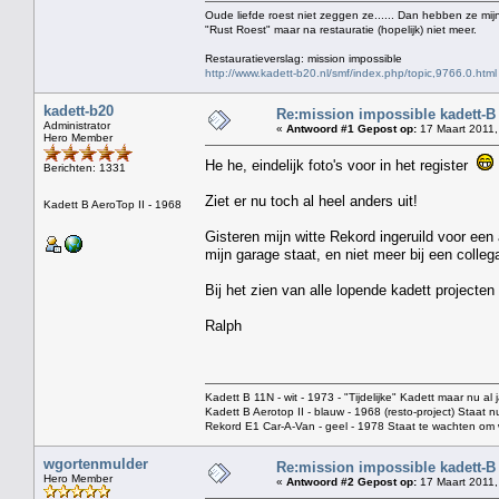
Oude liefde roest niet zeggen ze...... Dan hebben ze mijn
"Rust Roest" maar na restauratie (hopelijk) niet meer.
Restauratieverslag: mission impossible
http://www.kadett-b20.nl/smf/index.php/topic,9766.0.html
kadett-b20
Re:mission impossible kadett-B
Administrator
«
Antwoord #1 Gepost op:
17 Maart 2011,
Hero Member
He he, eindelijk foto's voor in het register
Berichten: 1331
Ziet er nu toch al heel anders uit!
Kadett B AeroTop II - 1968
Gisteren mijn witte Rekord ingeruild voor een 
mijn garage staat, en niet meer bij een colleg
Bij het zien van alle lopende kadett projecten 
Ralph
Kadett B 11N - wit - 1973 - "Tijdelijke" Kadett maar nu al j
Kadett B Aerotop II - blauw - 1968 (resto-project) Staat 
Rekord E1 Car-A-Van - geel - 1978 Staat te wachten o
wgortenmulder
Re:mission impossible kadett-B
Hero Member
«
Antwoord #2 Gepost op:
17 Maart 2011,