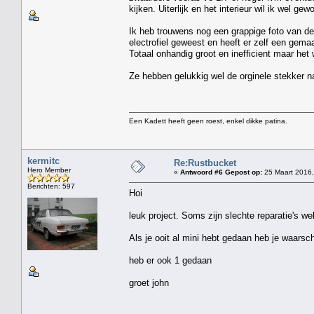
kijken. Uiterlijk en het interieur wil ik wel ge
Ik heb trouwens nog een grappige foto van de 
electrofiel geweest en heeft er zelf een gem
Totaal onhandig groot en inefficient maar he
Ze hebben gelukkig wel de orginele stekker n
Een Kadett heeft geen roest, enkel dikke patina.
kermitc
Re:Rustbucket
Hero Member
«
Antwoord #6 Gepost op:
25 Maart 2016,
Berichten: 597
Hoi
leuk project. Soms zijn slechte reparatie's we
Als je ooit al mini hebt gedaan heb je waarsc
heb er ook 1 gedaan
groet john