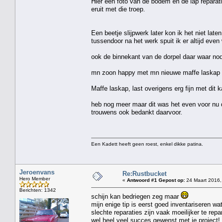
Hier een foto van de bodem en de lap reparat
eruit met die troep.
Een beetje slijpwerk later kon ik het niet lat
tussendoor na het werk spuit ik er altijd even 
ook de binnekant van de dorpel daar waar nodi
mn zoon happy met mn nieuwe maffe laskap 
Maffe laskap, last overigens erg fijn met dit
heb nog meer maar dit was het even voor nu d
trouwens ook bedankt daarvoor.
Een Kadett heeft geen roest, enkel dikke patina.
Jeroenvans
Re:Rustbucket
Hero Member
«
Antwoord #1 Gepost op:
24 Maart 2016,
Berichten: 1342
schijn kan bedriegen zeg maar
mijn enige tip is eerst goed inventariseren wa
slechte reparaties zijn vaak moeilijker te rep
wel heel veel succes gewenst met je project!