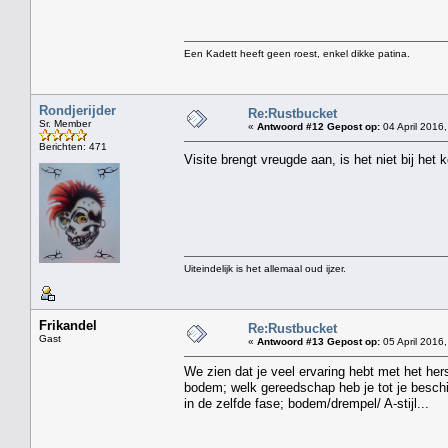
Een Kadett heeft geen roest, enkel dikke patina.
Rondjerijder
Re:Rustbucket
Sr. Member
«
Antwoord #12 Gepost op:
04 April 2016,
Berichten: 471
Visite brengt vreugde aan, is het niet bij het
Uiteindelijk is het allemaal oud ijzer.
Frikandel
Re:Rustbucket
Gast
«
Antwoord #13 Gepost op:
05 April 2016,
We zien dat je veel ervaring hebt met het her
bodem; welk gereedschap heb je tot je beschi
in de zelfde fase; bodem/drempel/ A-stijl...