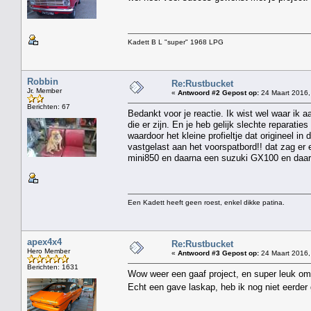
Kadett B L "super" 1968 LPG
Robbin
Re:Rustbucket
Jr. Member
«
Antwoord #2 Gepost op:
24 Maart 2016,
Berichten: 67
Bedankt voor je reactie. Ik wist wel waar ik a
die er zijn. En je heb gelijk slechte reparati
waardoor het kleine profieltje dat origineel i
vastgelast aan het voorspatbord!! dat zag er e
mini850 en daarna een suzuki GX100 en daar
Een Kadett heeft geen roest, enkel dikke patina.
apex4x4
Re:Rustbucket
Hero Member
«
Antwoord #3 Gepost op:
24 Maart 2016,
Berichten: 1631
Wow weer een gaaf project, en super leuk om 
Echt een gave laskap, heb ik nog niet eerde