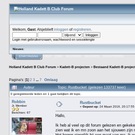
Welkom,
Gast
. Alsjeblieft
inloggen
of
registreren
.
Login met gebruikersnaam, wachtwoord en sessielengte
Nieuws
:
STARTPAGINA
HELP
ZOEK
KALENDER
INLOGGEN
REGISTREREN
Holland Kadett B Club Forum
>
Kadett-B projecten
>
Bestaand Kadett-B projec
Pagina's: [
1
]
2
3
...
7
Omlaag
Auteur
Topic: Rustbucket (gelezen 133737 keer)
0 geregistreerde leden en 1 gast bekijken dit topic.
Robbin
Rustbucket
Jr. Member
«
Gepost op:
24 Maart 2016, 20:17:55
Berichten: 67
Hallo,
Ik heb al veel op dit forum gelezen en gekek
zien wat ik en mn zoon aan het sjouwen zijn 
Het begon eigenlijk bij een maat van me, ik w