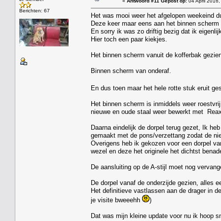
«
Antwoord #11 Gepost op:
04 April 2016,
Berichten: 67
Het was mooi weer het afgelopen weekeind du
Deze keer maar eens aan het binnen scherm 
En sorry ik was zo driftig bezig dat ik eigenl
Hier toch een paar kiekjes.
Het binnen scherm vanuit de kofferbak gezien
Binnen scherm van onderaf.
En dus toen maar het hele rotte stuk eruit g
Het binnen scherm is inmiddels weer roestvrij 
nieuwe en oude staal weer bewerkt met Reaxy
Daarna eindelijk de dorpel terug gezet, Ik he
gemaakt met de pons/verzettang zodat de nieu
Overigens heb ik gekozen voor een dorpel va
wezel en deze het originele het dichtst benade
De aansluiting op de A-stijl moet nog vervan
De dorpel vanaf de onderzijde gezien, alles ee
Het definitieve vastlassen aan de drager in d
je visite bweeehh
)
Dat was mijn kleine update voor nu ik hoop s