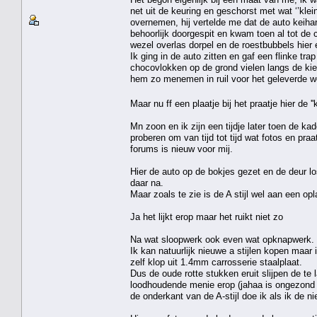
net uit de keuring en geschorst met wat ‘’kle
overnemen, hij vertelde me dat de auto keihar
behoorlijk doorgespit en kwam toen al tot de 
wezel overlas dorpel en de roestbubbels hier 
Ik ging in de auto zitten en gaf een flinke tr
chocovlokken op de grond vielen langs de kie
hem zo menemen in ruil voor het geleverde we
Maar nu ff een plaatje bij het praatje hier de '
Mn zoon en ik zijn een tijdje later toen de k
proberen om van tijd tot tijd wat fotos en pra
forums is nieuw voor mij.
Hier de auto op de bokjes gezet en de deur lo
daar na.
Maar zoals te zie is de A stijl wel aan een 
Ja het lijkt erop maar het ruikt niet zo
Na wat sloopwerk ook even wat opknapwerk.
Ik kan natuurlijk nieuwe a stijlen kopen maar 
zelf klop uit 1.4mm carrosserie staalplaat.
Dus de oude rotte stukken eruit slijpen de te
loodhoudende menie erop (jahaa is ongezond
de onderkant van de A-stijl doe ik als ik de n