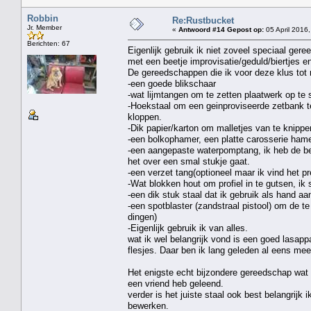
Robbin
Re:Rustbucket
Jr. Member
«
Antwoord #14 Gepost op:
05 April 2016,
Berichten: 67
Eigenlijk gebruik ik niet zoveel speciaal ger
met een beetje improvisatie/geduld/biertjes
De gereedschappen die ik voor deze klus tot n
-een goede blikschaar
-wat lijmtangen om te zetten plaatwerk op te
-Hoekstaal om een geinproviseerde zetbank 
kloppen.
-Dik papier/karton om malletjes van te knippen
-een bolkophamer, een platte carosserie hame
-een aangepaste waterpomptang, ik heb de be
het over een smal stukje gaat.
-een verzet tang(optioneel maar ik vind het pr
-Wat blokken hout om profiel in te gutsen, ik
-een dik stuk staal dat ik gebruik als hand a
-een spotblaster (zandstraal pistool) om de 
dingen)
-Eigenlijk gebruik ik van alles.
wat ik wel belangrijk vond is een goed lasappa
flesjes. Daar ben ik lang geleden al eens me
Het enigste echt bijzondere gereedschap wat 
een vriend heb geleend.
verder is het juiste staal ook best belangrijk 
bewerken.