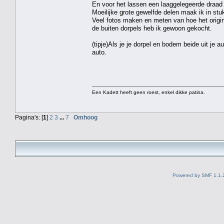
En voor het lassen een laaggelegeerde draad g
Moeilijke grote gewelfde delen maak ik in stukk
Veel fotos maken en meten van hoe het origine
de buiten dorpels heb ik gewoon gekocht.
(tipje)Als je je dorpel en bodem beide uit je 
auto.
Een Kadett heeft geen roest, enkel dikke patina.
Pagina's: [
1
]
2
3
...
7
Omhoog
Powered by SMF 1.1.