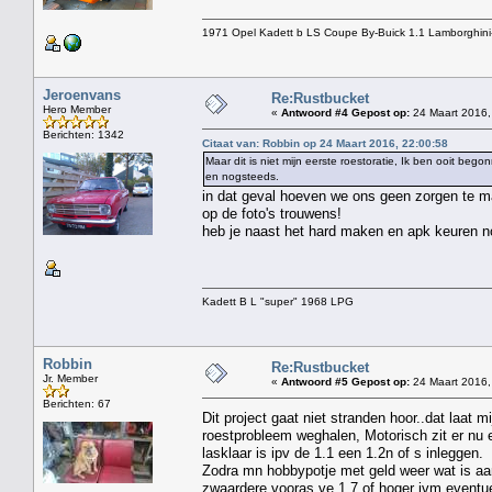
1971 Opel Kadett b LS Coupe By-Buick 1.1 Lamborghini
Jeroenvans
Re:Rustbucket
Hero Member
«
Antwoord #4 Gepost op:
24 Maart 2016,
Berichten: 1342
Citaat van: Robbin op 24 Maart 2016, 22:00:58
Maar dit is niet mijn eerste roestoratie, Ik ben ooit 
en nogsteeds.
in dat geval hoeven we ons geen zorgen te ma
op de foto's trouwens!
heb je naast het hard maken en apk keuren nog
Kadett B L "super" 1968 LPG
Robbin
Re:Rustbucket
Jr. Member
«
Antwoord #5 Gepost op:
24 Maart 2016,
Berichten: 67
Dit project gaat niet stranden hoor..dat laat 
roestprobleem weghalen, Motorisch zit er nu ee
lasklaar is ipv de 1.1 een 1.2n of s inleggen.
Zodra mn hobbypotje met geld weer wat is aan
zwaardere vooras ve 1.7 of hoger ivm eventue