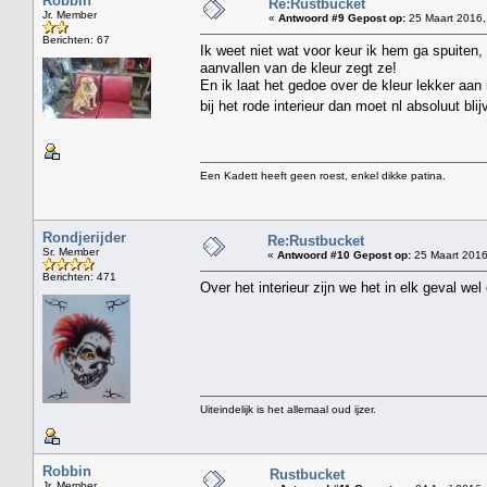
Robbin
Re:Rustbucket
Jr. Member
«
Antwoord #9 Gepost op:
25 Maart 2016,
Berichten: 67
Ik weet niet wat voor keur ik hem ga spuiten, 
aanvallen van de kleur zegt ze!
En ik laat het gedoe over de kleur lekker aa
bij het rode interieur dan moet nl absoluut bli
Een Kadett heeft geen roest, enkel dikke patina.
Rondjerijder
Re:Rustbucket
Sr. Member
«
Antwoord #10 Gepost op:
25 Maart 2016
Berichten: 471
Over het interieur zijn we het in elk geval we
Uiteindelijk is het allemaal oud ijzer.
Robbin
Rustbucket
Jr. Member