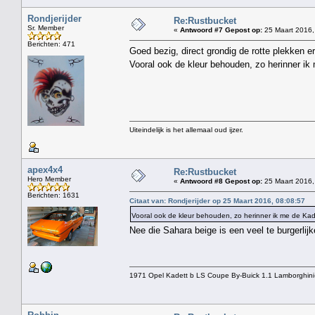
Rondjerijder
Re:Rustbucket
Sr. Member
«
Antwoord #7 Gepost op:
25 Maart 2016,
Berichten: 471
Goed bezig, direct grondig de rotte plekken er
Vooral ook de kleur behouden, zo herinner i
Uiteindelijk is het allemaal oud ijzer.
apex4x4
Re:Rustbucket
Hero Member
«
Antwoord #8 Gepost op:
25 Maart 2016,
Berichten: 1631
Citaat van: Rondjerijder op 25 Maart 2016, 08:08:57
Vooral ook de kleur behouden, zo herinner ik me de K
Nee die Sahara beige is een veel te burgerlijk
1971 Opel Kadett b LS Coupe By-Buick 1.1 Lamborghini