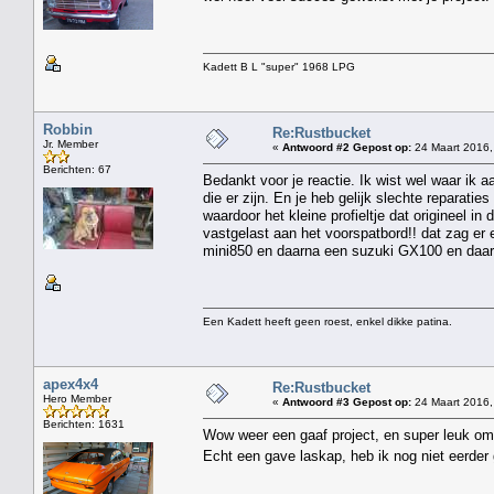
Kadett B L "super" 1968 LPG
Robbin
Re:Rustbucket
Jr. Member
«
Antwoord #2 Gepost op:
24 Maart 2016,
Berichten: 67
Bedankt voor je reactie. Ik wist wel waar ik a
die er zijn. En je heb gelijk slechte reparati
waardoor het kleine profieltje dat origineel i
vastgelast aan het voorspatbord!! dat zag er e
mini850 en daarna een suzuki GX100 en daar
Een Kadett heeft geen roest, enkel dikke patina.
apex4x4
Re:Rustbucket
Hero Member
«
Antwoord #3 Gepost op:
24 Maart 2016,
Berichten: 1631
Wow weer een gaaf project, en super leuk om 
Echt een gave laskap, heb ik nog niet eerde