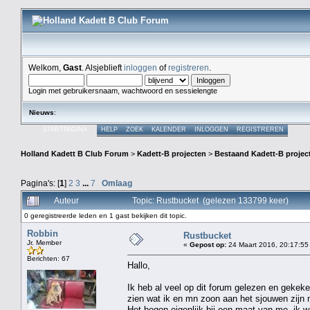
Welkom,
Gast
. Alsjeblieft
inloggen
of
registreren
.
Login met gebruikersnaam, wachtwoord en sessielengte
Nieuws
:
STARTPAGINA
HELP
ZOEK
KALENDER
INLOGGEN
REGISTREREN
Holland Kadett B Club Forum
>
Kadett-B projecten
>
Bestaand Kadett-B projec
Pagina's: [
1
]
2
3
...
7
Omlaag
Auteur
Topic: Rustbucket (gelezen 133799 keer)
0 geregistreerde leden en 1 gast bekijken dit topic.
Robbin
Rustbucket
Jr. Member
«
Gepost op:
24 Maart 2016, 20:17:55
Berichten: 67
Hallo,
Ik heb al veel op dit forum gelezen en gekek
zien wat ik en mn zoon aan het sjouwen zijn 
Het begon eigenlijk bij een maat van me, ik w