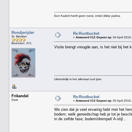
Een Kadett heeft geen roest, enkel dikke patina.
Rondjerijder
Re:Rustbucket
Sr. Member
«
Antwoord #12 Gepost op:
04 April 2016,
Berichten: 471
Visite brengt vreugde aan, is het niet bij het
Uiteindelijk is het allemaal oud ijzer.
Frikandel
Re:Rustbucket
Gast
«
Antwoord #13 Gepost op:
05 April 2016,
We zien dat je veel ervaring hebt met het her
bodem; welk gereedschap heb je tot je beschi
in de zelfde fase; bodem/drempel/ A-stijl...