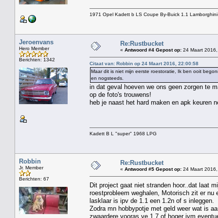
1971 Opel Kadett b LS Coupe By-Buick 1.1 Lamborghini
Jeroenvans
Re:Rustbucket
Hero Member
«
Antwoord #4 Gepost op:
24 Maart 2016,
Berichten: 1342
Citaat van: Robbin op 24 Maart 2016, 22:00:58
Maar dit is niet mijn eerste roestoratie, Ik ben ooit 
en nogsteeds.
in dat geval hoeven we ons geen zorgen te ma
op de foto's trouwens!
heb je naast het hard maken en apk keuren nog
Kadett B L "super" 1968 LPG
Robbin
Re:Rustbucket
Jr. Member
«
Antwoord #5 Gepost op:
24 Maart 2016,
Berichten: 67
Dit project gaat niet stranden hoor..dat laat 
roestprobleem weghalen, Motorisch zit er nu ee
lasklaar is ipv de 1.1 een 1.2n of s inleggen.
Zodra mn hobbypotje met geld weer wat is aan
zwaardere vooras ve 1.7 of hoger ivm eventue