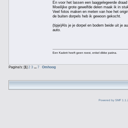
En voor het lassen een laaggelegeerde draad g
Moeilijke grote gewelfde delen maak ik in stukk
Veel fotos maken en meten van hoe het origine
de buiten dorpels heb ik gewoon gekocht.
(tipje)Als je je dorpel en bodem beide uit je 
auto.
Een Kadett heeft geen roest, enkel dikke patina.
Pagina's: [
1
]
2
3
...
7
Omhoog
Powered by SMF 1.1.