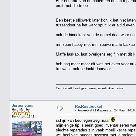
Hier een foto van de bodem en de lap reparat
eruit met die troep.
Een beetje slijpwerk later kon ik het niet lat
tussendoor na het werk spuit ik er altijd even 
ook de binnekant van de dorpel daar waar nodi
mn zoon happy met mn nieuwe maffe laskap 
Maffe laskap, last overigens erg fijn met dit
heb nog meer maar dit was het even voor nu d
trouwens ook bedankt daarvoor.
Een Kadett heeft geen roest, enkel dikke patina.
Jeroenvans
Re:Rustbucket
Hero Member
«
Antwoord #1 Gepost op:
24 Maart 2016,
Berichten: 1342
schijn kan bedriegen zeg maar
mijn enige tip is eerst goed inventariseren wa
slechte reparaties zijn vaak moeilijker te rep
wel heel veel succes gewenst met je project!