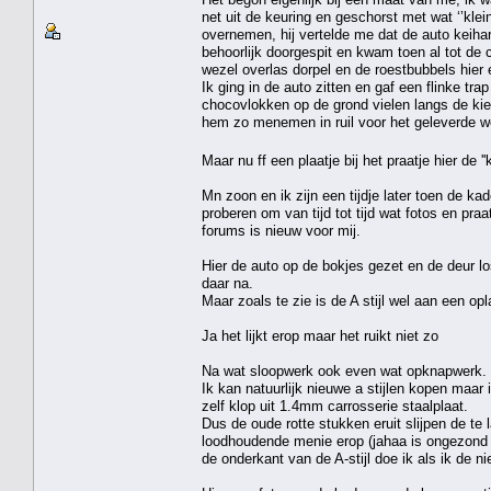
net uit de keuring en geschorst met wat ‘’kle
overnemen, hij vertelde me dat de auto keihar
behoorlijk doorgespit en kwam toen al tot de 
wezel overlas dorpel en de roestbubbels hier 
Ik ging in de auto zitten en gaf een flinke tr
chocovlokken op de grond vielen langs de kie
hem zo menemen in ruil voor het geleverde we
Maar nu ff een plaatje bij het praatje hier de '
Mn zoon en ik zijn een tijdje later toen de k
proberen om van tijd tot tijd wat fotos en pra
forums is nieuw voor mij.
Hier de auto op de bokjes gezet en de deur lo
daar na.
Maar zoals te zie is de A stijl wel aan een 
Ja het lijkt erop maar het ruikt niet zo
Na wat sloopwerk ook even wat opknapwerk.
Ik kan natuurlijk nieuwe a stijlen kopen maar 
zelf klop uit 1.4mm carrosserie staalplaat.
Dus de oude rotte stukken eruit slijpen de te
loodhoudende menie erop (jahaa is ongezond
de onderkant van de A-stijl doe ik als ik de n