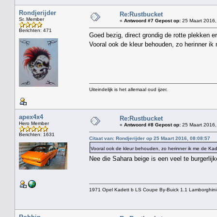
Rondjerijder
Re:Rustbucket
Sr. Member
«
Antwoord #7 Gepost op:
25 Maart 2016,
Berichten: 471
Goed bezig, direct grondig de rotte plekken er
Vooral ook de kleur behouden, zo herinner i
Uiteindelijk is het allemaal oud ijzer.
apex4x4
Re:Rustbucket
Hero Member
«
Antwoord #8 Gepost op:
25 Maart 2016,
Berichten: 1631
Citaat van: Rondjerijder op 25 Maart 2016, 08:08:57
Vooral ook de kleur behouden, zo herinner ik me de K
Nee die Sahara beige is een veel te burgerlijk
1971 Opel Kadett b LS Coupe By-Buick 1.1 Lamborghini