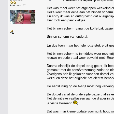
«
Antwoord #11 Gepost op:
04 April 2016,
Berichten: 67
Het was mooi weer het afgelopen weekeind du
Deze keer maar eens aan het binnen scherm 
En sorry ik was zo driftig bezig dat ik eigenl
Hier toch een paar kiekjes.
Het binnen scherm vanuit de kofferbak gezien
Binnen scherm van onderaf.
En dus toen maar het hele rotte stuk eruit g
Het binnen scherm is inmiddels weer roestvrij 
nieuwe en oude staal weer bewerkt met Reaxy
Daarna eindelijk de dorpel terug gezet, Ik he
gemaakt met de pons/verzettang zodat de nieu
Overigens heb ik gekozen voor een dorpel va
wezel en deze het originele het dichtst benade
De aansluiting op de A-stijl moet nog vervan
De dorpel vanaf de onderzijde gezien, alles ee
Het definitieve vastlassen aan de drager in d
je visite bweeehh
)
Dat was mijn kleine update voor nu ik hoop s