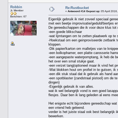
Robbin
Re:Rustbucket
Jr. Member
«
Antwoord #14 Gepost op:
05 April 2016,
Berichten: 67
Eigenlijk gebruik ik niet zoveel speciaal ger
met een beetje improvisatie/geduld/biertjes
De gereedschappen die ik voor deze klus tot n
-een goede blikschaar
-wat lijmtangen om te zetten plaatwerk op te
-Hoekstaal om een geinproviseerde zetbank 
kloppen.
-Dik papier/karton om malletjes van te knippen
-een bolkophamer, een platte carosserie hame
-een aangepaste waterpomptang, ik heb de be
het over een smal stukje gaat.
-een verzet tang(optioneel maar ik vind het pr
-Wat blokken hout om profiel in te gutsen, ik
-een dik stuk staal dat ik gebruik als hand a
-een spotblaster (zandstraal pistool) om de 
dingen)
-Eigenlijk gebruik ik van alles.
wat ik wel belangrijk vond is een goed lasappa
flesjes. Daar ben ik lang geleden al eens me
Het enigste echt bijzondere gereedschap wat 
een vriend heb geleend.
verder is het juiste staal ook best belangrijk 
bewerken.