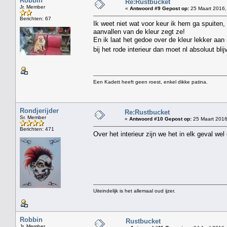
Robbin
Re:Rustbucket
Jr. Member
«
Antwoord #9 Gepost op:
25 Maart 2016,
Berichten: 67
Ik weet niet wat voor keur ik hem ga spuiten, 
aanvallen van de kleur zegt ze!
En ik laat het gedoe over de kleur lekker aa
bij het rode interieur dan moet nl absoluut bli
Een Kadett heeft geen roest, enkel dikke patina.
Rondjerijder
Re:Rustbucket
Sr. Member
«
Antwoord #10 Gepost op:
25 Maart 2016
Berichten: 471
Over het interieur zijn we het in elk geval we
Uiteindelijk is het allemaal oud ijzer.
Robbin
Rustbucket
Jr. Member