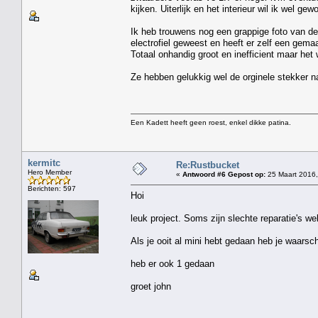
kijken. Uiterlijk en het interieur wil ik wel ge
Ik heb trouwens nog een grappige foto van de 
electrofiel geweest en heeft er zelf een gem
Totaal onhandig groot en inefficient maar he
Ze hebben gelukkig wel de orginele stekker n
Een Kadett heeft geen roest, enkel dikke patina.
kermitc
Re:Rustbucket
Hero Member
«
Antwoord #6 Gepost op:
25 Maart 2016,
Berichten: 597
Hoi
leuk project. Soms zijn slechte reparatie's we
Als je ooit al mini hebt gedaan heb je waarsc
heb er ook 1 gedaan
groet john